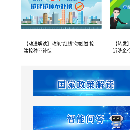
【动漫解读】政策“红线”勿触碰 抢
【转发
建抢种不补偿
沂涉企行