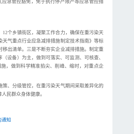
气应急管控豁免，免于执行停产限产等应急管控措
、12个乡镇街区，凝聚工作合力，确保在重污染天
染天气重点行业应急减排措施制定技术指南》等标
时移出清单。三是不断夯实企业减排措施。制定重
序（设备）为主，做到可落实、可监测、可核查、
措施，做到科学精准掐尖、削峰、缩时，对重点企
。
类施策、分级管控，在重污染天气期间采取差异化的
障人民群众身体健康。
的通知