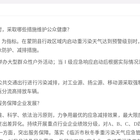
时，采取哪些措施维护公众健康？
I）为指标。在蒙阴县行政区域内启动重污染天气达到预警级别时
众防护、减排措施。
举办大型群众性户外活动；当Ⅰ级应急响应启动后根据实际情况采
公共交通出行进行污染减排，对工业源、扬尘源、移动源采取强
返分流高排放车辆。
服务保障企业发展？
准、科学、依法治污原则，力争用最优的应急减排效果，最大限
突出差异化。持续开展重点行业企业绩效分级，对A、B、C、
一方面，突出服务保障。落实《临沂市秋冬季重污染天气应急