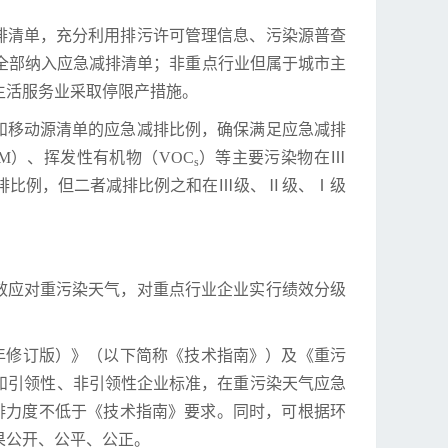
排清单，充分利用排污许可管理信息、污染源普查
全部纳入应急减排清单；非重点行业但属于城市主
生活服务业采取停限产措施。
和移动源清单的应急减排比例，确保满足应急减排
M）、挥发性有机物（VOC
）等主要污染物在Ⅲ
s
排比例，但二者减排比例之和在Ⅲ级、Ⅱ级、Ⅰ级
效应对重污染天气，对重点行业企业实行绩效分级
0年修订版）》（以下简称《技术指南》）及《重污
和引领性、非引领性企业标准，在重污染天气应急
排力度不低于《技术指南》要求。同时，可根据环
果公开、公平、公正。