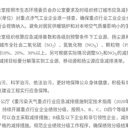
办公室按照市生态环境委员会办公室要求及时组织修订城市应急减
（单位）对重点涉气工业企业逐一排查，确保重点行业工业企业
行业视情纳入。避免对居民供暖锅炉和对本地空气质量影响小的
办公室组织核算应急减排基数和各级别预警条件下工业源、扬尘源
城市全社会二氧化硫（SO
）、氮氧化物（NO
）、颗粒物（P
2
X
0%、20%、30%以上，另可根据实际情况调整SO
和NO
的减
2
X
染物减排目标要分解落实到工业源、移动源和扬尘源应急减排清单。
准治污、科学治污、依法治污，更好地保障公众身体健康，积极有
点建设工程实行应急保障。
公厅《重污染天气重点行业应急减排措施制定技术指南（202
，持续开展重点行业企业绩效分级，按照A、B、C、D四个等级
，可以自主采取减排措施；B级及以下企业和非引领性企业，减
严格的减排措施。规范企业绩效分级工作程序，确保绩效分级结