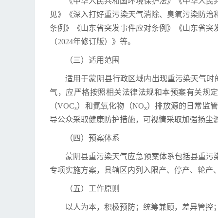
《中华人民共和国环境保护法》《中华人民
见》《深入打好重污染天气消除、臭氧污染防治
条例》《山东省突发事件应对条例》《山东省突
（2024年修订版）》等。
（三）适用范围
适用于蒙阴县行政区域内出现重污染天气时的
气，应严格按照相关法律法规和本预案有关规定
（VOC
）和氮氧化物（NO
）排放源的日常监管
s
x
导公众采取健康防护措施，可视情采取加强扬尘
（四）预案体系
蒙阴县重污染天气应急预案体系包括县重污
专项实施方案，县辖区内列入限产、停产、轮产
（五）工作原则
以人为本，积极预防；统筹兼顾，差异管控