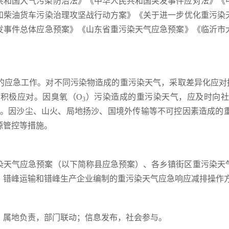
共和国大气污染防治法》《中华人民共和国突发事件应对法》《
和柴油货车污染治理攻坚战行动方案》《关于进一步优化重污染
发事件总体应急预案》《山东省重污染天气应急预案》《临沂市
应急工作。对不同污染物造成的重污染天气，采取差异化应对措
积极应对。因臭氧（O
）污染造成的重污染天气，应及时向社
3
。因沙尘、山火、局地扬沙、国境外传输等不可控因素造成的
源管控等措施。
染天气应急预案（以下简称县应急预案）、各乡镇街区重污染天
、错峰运输和错峰生产企业编制的重污染天气应急响应减排操作
；属地负责，部门联动；信息发布，社会参与。