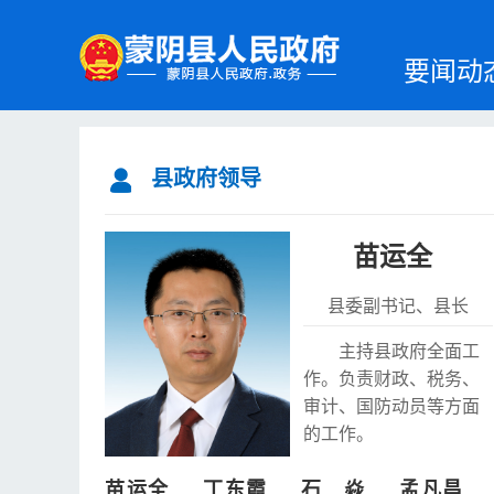
要闻动
县政府领导
苗运全
县委副书记、县长
主持县政府全面工
作。负责财政、税务、
审计、国防动员等方面
的工作。
苗运全
丁东霞
石焱
孟凡昌