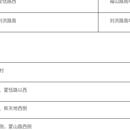
蒙恬路西
福山路南
刘洪路南
刘洪路南
村
、蒙恬路以西
、新天地西侧
侧，蒙山路西侧