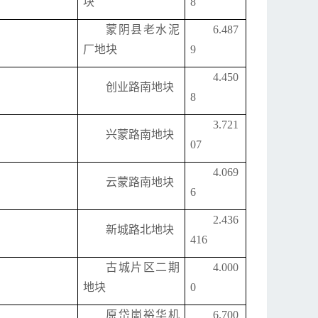
块
8
蒙阴县老水泥
6.487
厂地块
9
4.450
创业路南地块
8
3.721
兴蒙路南地块
07
4.069
云蒙路南地块
6
2.436
新城路北地块
416
古城片区二期
4.000
地块
0
原岱崮裕华机
6.700