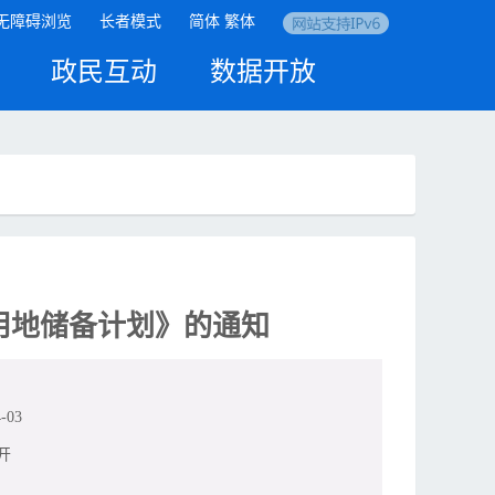
无障碍浏览
长者模式
简体
繁体
政民互动
数据开放
用地储备计划》的通知
-03
开