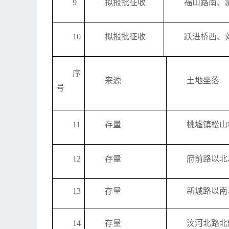
9
拟报批征收
福山路南、
10
拟报批征收
跃进桥西、
序
来源
土地坐落
号
11
存量
桃墟镇松山
12
存量
府前路以北
13
存量
新城路以南
14
存量
汶河北路北