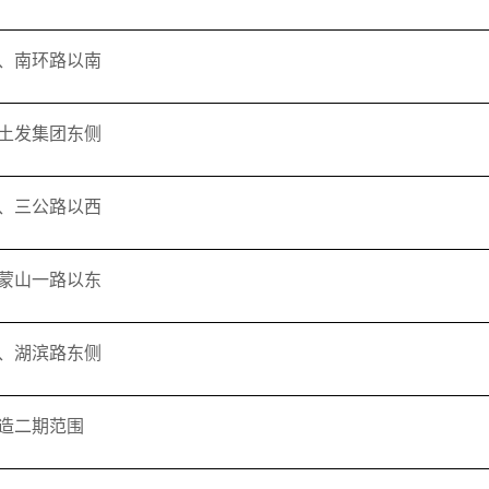
、南环路以南
土发集团东侧
、三公路以西
蒙山一路以东
、湖滨路东侧
造二期范围