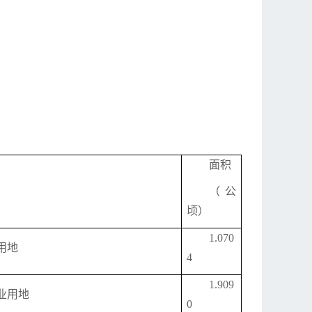
面积
（公
顷）
1.070
用地
4
1.909
业用地
0