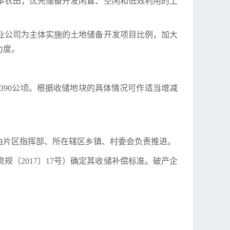
本农田；优先储备开发闲置、空闲和低效利用的土
业公司为主体实施的土地储备开发项目比例，加大
力度。
5.4390公顷。根据收储地块的具体情况可作适当增减
由片区指挥部、所在辖区乡镇、村委会负责推进。
〔2017〕17号）确定其收储补偿标准。破产企