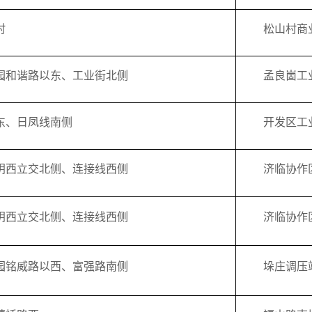
村
松山村商
园和谐路以东、工业街北侧
孟良崮工
东、日凤线南侧
开发区工
阴西立交北侧、连接线西侧
济临协作
阴西立交北侧、连接线西侧
济临协作
园铭威路以西、富强路南侧
垛庄调压