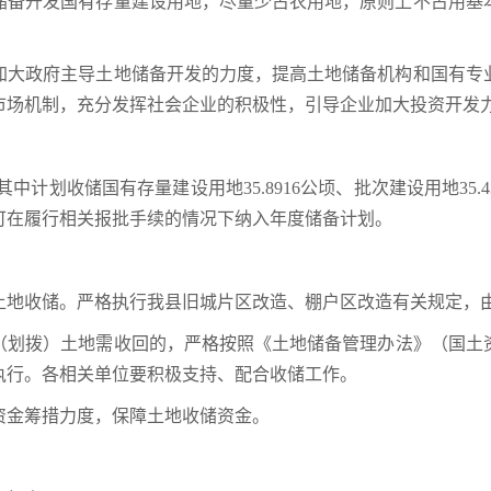
储备开发国有存量建设用地，尽量少占农用地，原则上不占用基
加大政府主导土地储备开发的力度，提高土地储备机构和国有专
市场机制，充分发挥社会企业的积极性，引导企业加大投资开发
顷。其中计划收储国有存量建设用地35.8916公顷、批次建设用地3
可在履行相关报批手续的情况下纳入年度储备计划。
土地收储。严格执行我县旧城片区改造、棚户区改造有关规定，
划拨）土地需收回的，严格按照《土地储备管理办法》（国土资规
执行。各相关单位要积极支持、配合收储工作。
资金筹措力度，保障土地收储资金。