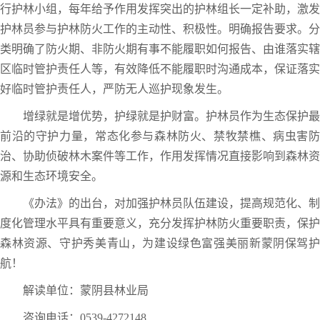
行护林小组，每年给予作用发挥突出的护林组长一定补助，激发
护林员参与护林防火工作的主动性、积极性。明确报告要求。分
类明确了防火期、非防火期有事不能履职如何报告、由谁落实辖
区临时管护责任人等，有效降低不能履职时沟通成本，保证落实
好临时管护责任人，严防无人巡护现象发生。
增绿就是增优势，护绿就是护财富。护林员作为生态保护最
前沿的守护力量，常态化参与森林防火、禁牧禁樵、病虫害防
治、协助侦破林木案件等工作，作用发挥情况直接影响到森林资
源和生态环境安全。
《办法》的出台，对加强护林员队伍建设，提高规范化、制
度化管理水平具有重要意义，充分发挥护林防火重要职责，保护
森林资源、守护秀美青山，为建设绿色富强美丽新蒙阴保驾护
航！
解读单位：蒙阴县林业局
咨询电话：0539-4272148