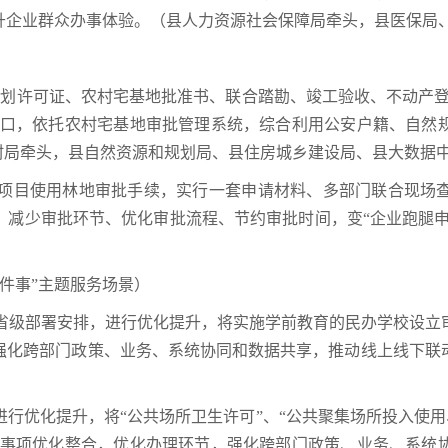
升企业群众办事体验。（县人力资源社会保障局牵头，县医保局
建设规划许可证、农村宅基地批准书、联合踏勘、竣工验收、不动产
报入口，依托农村宅基地审批管理系统，综合利用公安户籍、自然
村局牵头，县自然资源和规划局、县住房城乡建设局、县大数据
建设项目使用林地审批手续，实行一套申请材料、多部门联合现
减少审批环节、优化审批流程、节约审批时间，变“企业跑腿申
一件事”主题服务场景）
根据省级部署安排，进行优化提升，将实施学前教育的民办学校设
强化跨部门政策、业务、系统协同和数据共享，推动线上线下联
，进行优化提升，将“公共场所卫生许可”、“公共聚集场所投入使用
”等事项优化整合，优化办理环节，强化跨部门政策、业务、系统