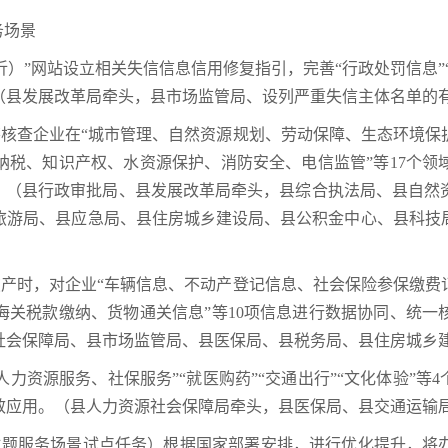
务场景
临沂）”网站设立相关失信信息信用修复指引，完善“行政处罚信息”
（县发展改革局牵头，县市场监管局、设列严重失信主体名单的
统筹核查企业在“城市管理、自然资源规划、劳动保障、生态环境
纳税、知识产权、水资源保护、消防安全、电信监管”等17个领
”。（县行政审批局、县发展改革局牵头，县综合执法局、县自然
旅游局、县应急局、县住房城乡建设局、县公积金中心、县科技
请破产时，对企业“车辆信息、不动产登记信息、社会保险参保缴
海关税款缴纳、货物通关信息”等10项信息进行数据协同、统一
社会保障局、县市场监管局、县医保局、县税务局、县住房城乡
和人力资源服务、社保服务”“就医购药”“交通出行”“文化体验”
效应用。（县人力资源社会保障局牵头，县医保局、县交通运输
事”主题服务场景试点任务）根据国家部署安排，进行优化提升，