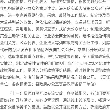
表、政协委员、党外代表人士等作为监督员，积极向政务公开工
作机构反馈企业群众的意见建议。深入落实重大决策公众参与程
序，进一步完善意见征集、采纳、反馈等工作机制。制定涉及重
大公共利益的政策，除依法应当保密的外，应通过征求意见、听
证座谈、实地走访、民意调查等方式扩大公众参与；制定涉企政
策要主动听取相关企业、行业协会商会的意见。继续推进邀请利
益相关方、公众代表、企业法人等列席政府有关会议工作，列席
代表的意见发表和采纳情况要向社会公开。常态化开展政策评
价，选取本单位重点政策，进行实施效果评价，全面掌握政策落
实情况，制定政策性文件的部门原则上每年至少开展2次专题性
政策评价工作。要深入分析政策评价结果，适时转化为调整政策
制定的措施，年底前将评价结果和运用情况向社会公开。（责任
单位：各乡镇街区；县政府办公室等县政府各部门单位）
（十一）增强政民互动交流实效。各乡镇街区，各部门要开
展好政府开放活动，精心设置议题，通过线上线下联动，畅通企
业群众反映诉求的渠道。鼓励以公开征集意见方式，确定政府开