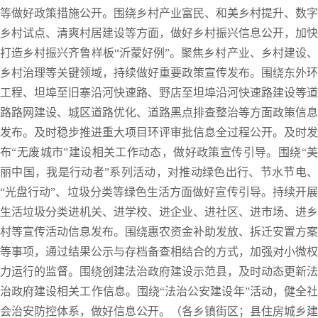
等做好政策措施公开。围绕乡村产业富民、和美乡村提升、数字
乡村试点、清爽村居建设等方面，做好乡村振兴信息公开，加快
打造乡村振兴齐鲁样板“沂蒙好例”。聚焦乡村产业、乡村建设、
乡村治理等关键领域，持续做好重要政策宣传发布。围绕东外环
工程、坦埠至旧寨沿河快速路、野店至坦埠沿河快速路建设等道
路路网建设、城区道路优化、道路黑点排查整治等方面政策信息
发布。及时稳步推进重大项目环评审批信息全过程公开。及时发
布“无废城市”建设相关工作动态，做好政策宣传引导。围绕“美
丽中国，我是行动者”系列活动，对推动绿色出行、节水节电、
“光盘行动”、垃圾分类等绿色生活方面做好宣传引导。持续开展
生活垃圾分类进机关、进学校、进企业、进社区、进市场、进乡
村等宣传活动信息发布。围绕惠农资金补助发放、拆迁安置方案
等事项，通过结果公示与存档备查相结合的方式，加强对小微权
力运行的监督。围绕创建法治政府建设示范县，及时动态更新法
治政府建设相关工作信息。围绕“法治公安建设年”活动，健全社
会治安防控体系，做好信息公开。（各乡镇街区；县住房城乡建