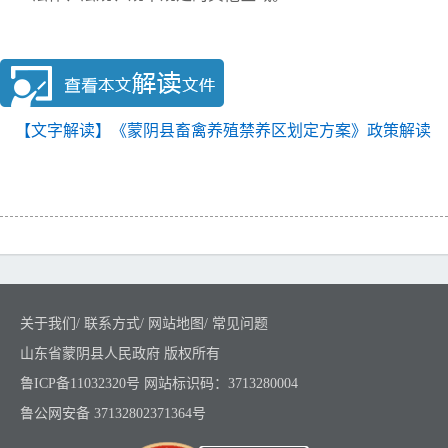
【文字解读】《蒙阴县畜禽养殖禁养区划定方案》政策解读
关于我们
/
联系方式
/
网站地图
/
常见问题
山东省蒙阴县人民政府 版权所有
鲁ICP备11032320号
网站标识码：3713280004
鲁公网安备 37132802371364号