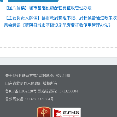
【图片解读】城市基础设施配套费征收管理办法
【主要负责人解读】县财政局党组书记、局长侯蕾通过政策吹
风会解读《蒙阴县城市基础设施配套费征收使用管理办法》
关于我们
/
联系方式
/
网站地图
/
常见问题
山东省蒙阴县人民政府 版权所有
鲁ICP备11032320号
网站标识码：3713280004
鲁公网安备 37132802371364号