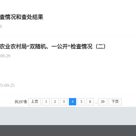
抽查情况和查处结果
0
县农业农村局“双随机、一公开”检查情况（二）
-29
9-25
上页
1
2
3
4
5
6
20
下页
共297条
...