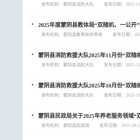
发布机构：蒙阴县消防大队 发布日期：2025-11-
2025年度蒙阴县教体局“双随机、一公开
发布机构：蒙阴县教育和体育局 发布日期：2025-1
蒙阴县消防救援大队2025年11月份“双
发布机构：蒙阴县消防大队 发布日期：2025-11-
蒙阴县消防救援大队2025年10月份“双
发布机构：蒙阴县消防大队 发布日期：2025-10-
蒙阴县民政局关于2025年养老服务领域“
发布机构：蒙阴县民政局 发布日期：2025-10-2