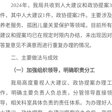
2024年，我局
共收到人大
建议和政协
提案
件，
其中人大建议
1件，政协提案2件
。
主要
涉
养老服务、孤困儿童关爱保护等领域。目前所有
建议
和提案
均已在规定时限内办结，未出现因
答复意见不满意而进行重复办理的情况。
二、主要做法与成效
（一）加强组织领导，明确
职责
分工
我局高度重视
人大建议、
政协提案办理
作，
明确主要负责人负总责，分管领导直接
导，相关科室具体负责的责任体系
。为办理好
人