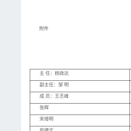
附件
主 任：杨政达
副主任：邹 明
成 员：王丕峰
张辉
宋增明
房德文