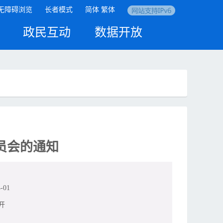
无障碍浏览
长者模式
简体
繁体
政民互动
数据开放
员会的通知
-01
开