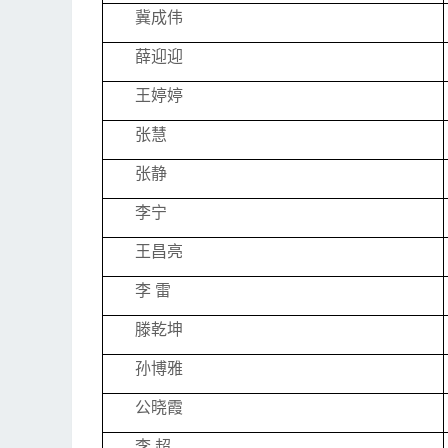
冀成伟
薛迎迎
王婷婷
张慧
张静
李宁
王昌亮
李 雷
滕乾坤
孙博雅
公晓霞
李 超