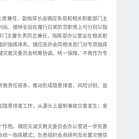
主席兼任，副指挥长由镇应急局和相关职能部门主
利站、镇林业站在履行日常防范职责上可分别以指
部门主要负责同志兼任，指挥部办公室设在相关职
组织指挥体系。镇应急办会同相关部门对专项指挥
减灾救灾委员会统筹协调、统一保障，不再作为专
防救责任链条，推动形成隐患排查、风险识别、监
和隐患排查工作，从源头上遏制事故灾害发生；发
”作用。镇防灾减灾救灾委员会办公室进一步完善
会统一指挥模式；负责组织会商研判及处置灾情信