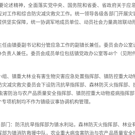
要论述精神，全面落实党中央、国务院和省委、省政府关于应
应对工作和综合防灾减灾救灾工作。统一领导各级各部门开展灾
提供坚实保障，统一协调军地成员单位、动员社会力量高效联动
主任由镇委副书记和分管应急工作的副镇长兼任。委员会办公室
负责人兼任。委员会成员单位包括镇党政办公室等48个（见附
小组、镇重大林业有害生物灾害应急处置指挥部、镇防控重大动
防灾减灾救灾委员会下设防汛抗旱指挥部、森林防灭火指挥部、
虫害防治与农产品质量安全指挥部、镇防控重大动物疫病指挥部
个专项机制均不作为镇级议事协调机构管理。
头部门：防汛抗旱指挥部为镇水利站，森林防灭火指挥部、林业
挥部为镇消防救援中队，农业重大病虫害防治与农产品质量安全