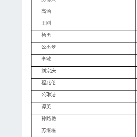
高涵
王刚
杨勇
公丕翠
李敏
刘宗庆
程兆伦
公琳洁
谭英
孙路艳
苏继栋