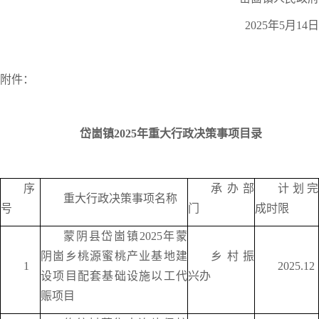
2025年5月14日
附件：
岱崮镇2025年重大行政决策事项目录
序
承办部
计划完
重大行政决策事项名称
号
门
成时限
蒙阴县岱崮镇2025年蒙
阴崮乡桃源蜜桃产业基地建
乡村振
1
2025.12
设项目配套基础设施以工代
兴办
赈项目