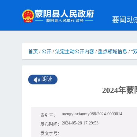
要闻动
首页
/
公开
/
法定主动公开内容
/
重点领域信息
/
“
朗读
2024
mengyinxianmy088/2024-0000014
索引号：
2024-05-28 17:29:53
发布时间：
发文字号：