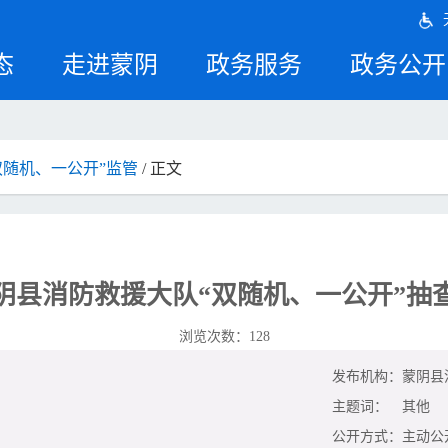
态
走进蒙阴
政务服务
政务公开
双随机、一公开”监管
/ 正文
年蒙阴县消防救援大队“双随机、一公开”抽
浏览次数：
128
发布机构：
蒙阴县
主题词：
其他
公开方式：
主动公