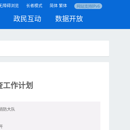
无障碍浏览
长者模式
简体
繁体
政民互动
数据开放
查工作计划
消防大队
开