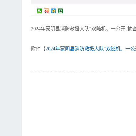
2024年蒙阴县消防救援大队“双随机、一公开”抽
附件【
2024年蒙阴县消防救援大队“双随机、一公开