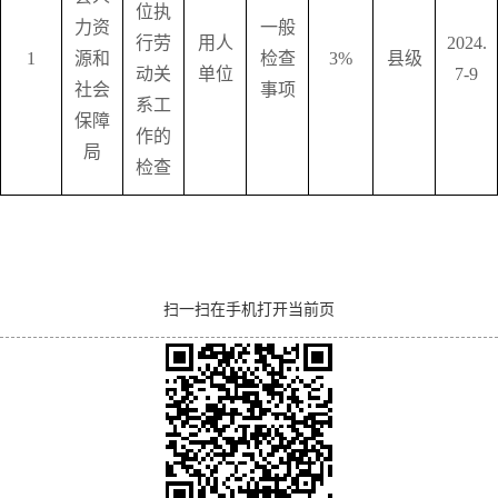
位执
力资
一般
行劳
用人
2024.
1
源和
检查
3%
县级
动关
单位
7-9
社会
事项
系工
保障
作的
局
检查
扫一扫在手机打开当前页