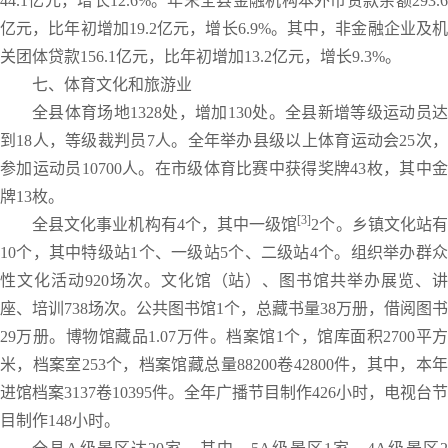
44.1亿元，增长12.6%。年末全县金融机构本外币贷款余额293.6
亿元，比年初增加19.2亿元，增长6.9%。其中，非金融企业及机
关团体贷款156.1亿元，比年初增加13.2亿元，增长9.3%。
七、体育文化和旅游业
全县体育场地1328处，增加130处。全县新增等级运动员达
到18人，等级裁判员7人。全年举办县级以上体育运动会25次，
参加运动员10700人。在市级体育比赛中获得奖牌43枚，其中金
牌13枚。
[3]
全县文化事业机构有4个，其中一级馆
2个。乡镇文化站
10个，其中特级站1个、一级站5个、二级站4个。组织举办群众
性文化活动920场次。文化馆（站）、图书馆共举办展览、讲
座、培训738场次。公共图书馆1个，总藏书量38万册，借阅图书
29万册。博物馆藏品1.07万件。档案馆1个，馆库面积2700平方
米，档案室253个，档案馆藏总量88200卷42800件，其中，本年
进馆档案3137卷10395件。全年广播节目制作426小时，电视台节
目制作148小时。