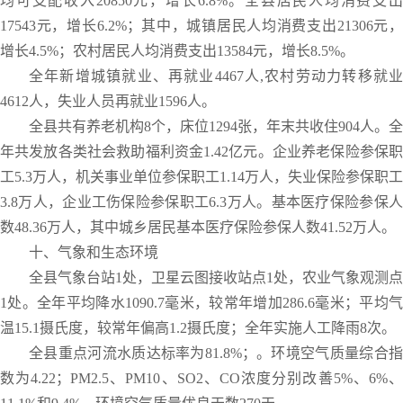
均可支配收入20850元，增长6.8%。全县居民人均消费支出
17543元，增长6.2%；其中，城镇居民人均消费支出21306元，
增长4.5%；农村居民人均消费支出13584元，增长8.5%。
全年新增城镇就业、再就业4467人,农村劳动力转移就业
4612人，失业人员再就业1596人。
全县共有养老机构8个，床位1294张，年末共收住904人。全
年共发放各类社会救助福利资金1.42亿元。企业养老保险参保职
工5.3万人，机关事业单位参保职工1.14万人，失业保险参保职工
3.8万人，企业工伤保险参保职工6.3万人。基本医疗保险参保人
数48.36万人，其中城乡居民基本医疗保险参保人数41.52万人。
十、气象和生态环境
全县气象台站1处，卫星云图接收站点1处，农业气象观测点
1处。全年平均降水1090.7毫米，较常年增加286.6毫米；平均气
温15.1摄氏度，较常年偏高1.2摄氏度；全年实施人工降雨8次。
全县重点河流水质达标率为81.8%；。环境空气质量综合指
数为4.22；PM2.5、PM10、SO2、CO浓度分别改善5%、6%、