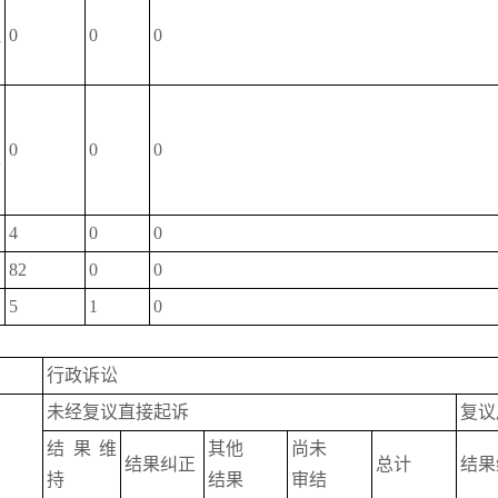
不
理
0
0
0
知
关
0
0
0
开
4
0
0
82
0
0
5
1
0
行政诉讼
未经复议直接起诉
复议
结果维
其他
尚未
结果纠正
总计
结果
持
结果
审结