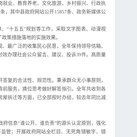
岗就业、教育养老、文化旅游、乡村振兴、行政执
条，其中县政府网站公开15857条、政务新媒体公
、“十五五”规划等工作，采取文字图表、动漫视
了政策措施落地的实施效果。
观、最广泛的收集民心民意，全年保持领导信箱、
时效办理社会公众留言、建议、投诉39件。高质量
开答复的合法性、规范性。秉承群众无小事原则，
靠前服务，换位思考做好解答指引。全年共收到各
、房屋拆迁等方面，已全部按时办结，较去年同比减
府信息“谁公开、谁负责”的源头认定原则，强化
环监管；开展政府网站全栏目、无死角错敏字、错