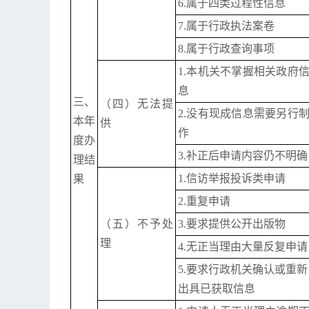
6.
属于四类过程性信息
7.属于行政执法案卷
8.
属于行政查询事项
1.本机关不掌握相关政府
息
三、
（四）无法提
2.
没有现成信息需要另行
本年
供
作
度办
3.
补正后申请内容仍不明确
理结
1.
信访举报投诉类申请
果
2.重复申请
（五）不予处
3.要求提供公开出版物
理
4.无正当理由大量反复申请
5.要求行政机关确认或重新
出具已获取信息