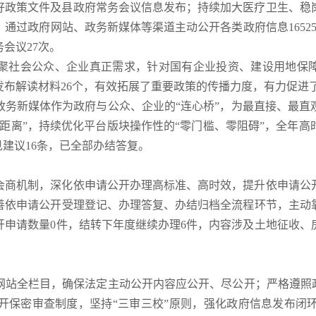
好政策文件及县政府常务会议信息发布；持续加大医疗卫生、稳
，通过政府网站、政务新媒体等渠道主动公开各类政府信息16525
会议27次。
聚社会公众、企业真正需求，针对国有企业投资、建设用地保障
发布解读材料26个，有效拓展了重要政策的传播力度，有力促进
政务新媒体作为政府与公众、企业的“连心桥”，为最直接、最直
距离”，持续优化平台版块操作性的“零门槛、零阻碍”，全年高
见建议16条，已全部办结答复。
会商机制，深化依申请公开办理高标准、高时效，提升依申请公
善依申请公开受理登记、办理答复、办结归档全流程环节，主动
开申请数量0件，结转下年度继续办理6件，内容涉及土地征收
网站全栏目，确保法定主动公开内容应公开、尽公开；严格遵照政
开保密审查制度，坚持“三审三校”原则，强化政府信息发布闭