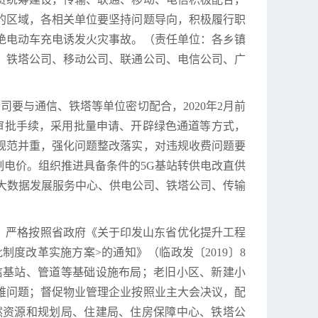
的区域，各相关单位要坚持问题导向，积极履行职
绝电动车充电诱发火灾事故。（责任单位：各乡镇
、铁塔公司、移动公司、联通公司、电信公司、广
司要与通信、铁塔等单位密切配合，2020年2月前
审批手续，采用批量申请、开辟绿色通道等方式，
规范并重，强化问题整改落实，对违规收费问题要
电价。组织推进具备条件的5G基站转供电改直供
大数据发展服务中心、供电公司、铁塔公司、传输
。严格按照省政府《关于印发山东省优化提升工程
制度改革实施方案>的通知》（临政发〔2019〕8
信基站、管道等基础设施布局；老旧小区、新建小
难问题；督促物业管理企业按照业主大会决议，配
然资源和规划局、住建局、住房保障中心、铁塔公