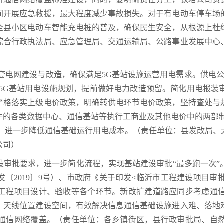
间开展应急救援，最大程度减少事故损失。对于有电动车停车场
全县小区电动车智能充电桩的普及，确保民生安全，从根源上杜
综合行政执法局、应急管理局、交通运输局、公路事业发展中心
套电网建设与改造，确保满足5G基站设施运营用电需求。供电公
进5G基站用电设施规划，提前做好电力改造预留。简化用电报装
严格落实上级电价政策，明确转供电环节电价政策，坚持查处与
件的各类数据中心、通信基站等执行工商业及其他电价中的两部制
供，进一步降低通信基础运行用电成本。（责任单位：县发改局、
公司）
设审批要求，进一步简化流程，实现基站建设审批“最多跑一次”
2019〕9号）、市政府《关于印发<临沂市工程建设项目审批
工程项目设计、验收等各个环节。新改扩建道路应同步考虑通
、天线位置建设空间，有效解决信息通信基础设施进入难、落地
通信网络覆盖。（责任单位：各乡镇街区，县行政审批局、自