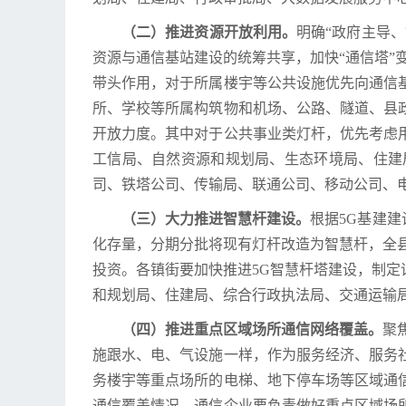
（二）推进资源开放利用。
明确“政府主导
资源与通信基站建设的统筹共享，加快“通信塔”变
带头作用，对于所属楼宇等公共设施优先向通信
所、学校等所属构筑物和机场、公路、隧道、县
开放力度。其中对于公共事业类灯杆，优先考虑
工信局、自然资源和规划局、生态环境局、住建
司、铁塔公司、传输局、联通公司、移动公司、
（三）大力推进智慧杆建设。
根据5G基建
化存量，分期分批将现有灯杆改造为智慧杆，全
投资。各镇街要加快推进5G智慧杆塔建设，制
和规划局、住建局、综合行政执法局、交通运输
（四）推进重点区域场所通信网络覆盖。
聚
施跟水、电、气设施一样，作为服务经济、服务
务楼宇等重点场所的电梯、地下停车场等区域通
通信覆盖情况，通信企业要负责做好重点区域场