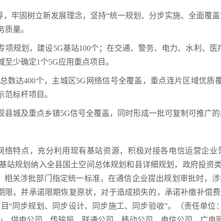
，牢固树立新发展理念，坚持“统一规划、分步实施、全面覆盖
务质量。
设施专项规划，建设5G基站100个；在交通、警务、电力、水利
域至少确定1个5G应用重点项目。
建设总数达400个，主城区5G网络信号全覆盖，重点连片区域优
示范标杆项目。
个，实现县城及重点乡镇5G信号全覆盖，同时形成一批可复制可推广
G网络特点，充分利用现有基站资源，积极对接各电信运营企业
G基站规划纳入全县国土空间总体规划和县详细规划，政府投资类
则，相关涉批部门指定统一标准，在通信企业提出规划审批时，涉
期限，并承诺限期恢复原状，对于造成损失的，承诺补缴补偿费
项目“同步规划、同步设计、同步施工、同步验收”。（责任单位
心、供电公司、传输局、联通公司、移动公司、电信公司、广电