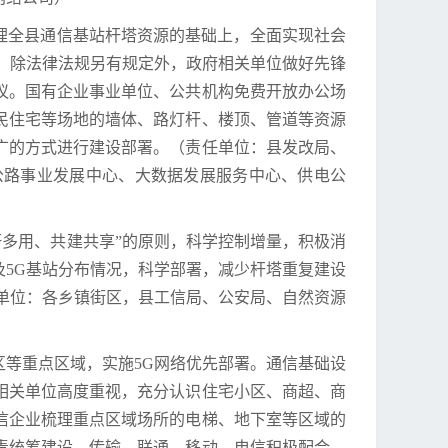
梳理全县通信基站杆塔资源的基础上，全面实现社会
底前，除法律法规另有规定外，政府相关单位做好先锋
议。国有企业事业单位、公共机构免费开放办公场
民住宅等场地的墙体、路灯杆、楼顶、管道等资源
广的方式进行建设部署。（责任单位：县发改局、
公路事业发展中心、大数据发展服务中心、供电公
杆多用、共建共享”的原则，科学控制增量，积极消
5G基站分布情况，科学部署，减少杆塔重复建设
单位：各乡镇街区，县工信局、公安局、自然资源
等重点区域，实施5G网络优先部署。通信基础设
相关单位高度重视，充分认识住宅小区、商超、商
信企业梳理重点区域场所的电梯、地下室等区域的
责统筹建设，传输、联通、移动、电信积极配合，