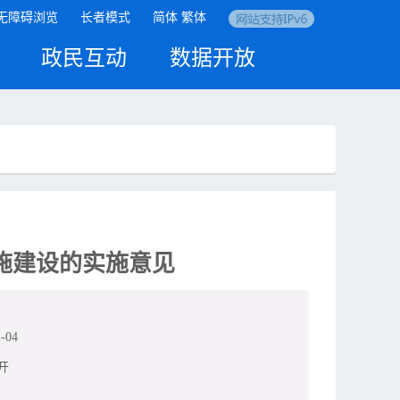
无障碍浏览
长者模式
简体
繁体
政民互动
数据开放
施建设的实施意见
-04
开