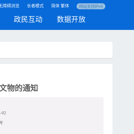
无障碍浏览
长者模式
简体
繁体
政民互动
数据开放
文物的通知
-02
开