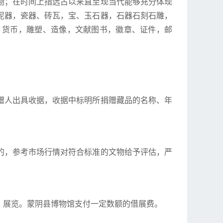
物；在时间上指远古以来直至现当代能够充分体现
泥器，瓷器、砖瓦，宝、玉石器，石器石刻石雕，
，货币，雕塑、造像，文献图书，徽章、证件，邮
赠人出具收据，收据中标明所捐赠藏品的名称、年
的，参考市场行情对符合标准的文物给予评估，严
、展览。蒙阴县博物馆支付一定数额的借展费。