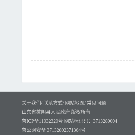
关于我们
/
联系方式
/
网站地图
/
常见问题
山东省蒙阴县人民政府 版权所有
鲁ICP备11032320号
网站标识码：3713280004
鲁公网安备 37132802371364号