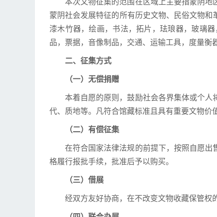
本次文物征集的范围在区域上主要指蒙阴地
蒙阴社会发展特征的所有历史文物、民俗文物和
漆木竹器，绘画，书法，拓片，珐琅器，玻璃器
品，票据，音像制品，交通、运输工具，度量衡
二、征集方式
（一）无偿捐赠
本着自愿的原则，鼓励社会各界集体或个人
代、质地等。凡符合馆藏标准且具有重要文物价
（二）有偿征集
在符合国家法律法规的前提下，按照自愿出
格履行报批手续，批准后予以购买。
（三）借展
经双方友好协商，在不改变文物收藏保管权
（四）联合办展