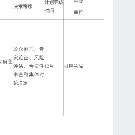
承办
计划完成
决策程序
时间
单位
公众参与、专
家论证、风险
政府集
评估、合法性
12月
县应急局
审查和集体讨
论决定