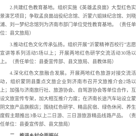
2.共建红色教育基地。组织实施《英雄孟良崮》大型红色实
景演艺项目；争取孟良崮战役纪念馆、沂蒙六姐妹纪念馆、刘晓
浦、刘一梦纪念馆列为济南市部门单位党性教育基地。（责任单
位：县文旅局）
3.推动红色文化传承弘扬。组织开展“沂蒙精神百校行”志愿
宣讲等系列活动5场以上；开展两地红色研学交流活动30场以
上。（责任单位：县委宣传部、县文旅局、县教体局）
4.深化红色文旅融合发展。开展两地红色旅游对接交流活
动，组织蒙阴县重点文旅企业到济南市召开文旅推介会2场以
上；加强与济南旅行社、旅游协会、自驾游协会等单位合作，互
设文旅宣传专架，加大相互推介力度；在济南长途汽车站设立蒙
阴文旅产品旗舰店；围绕红色研学、精品民宿、绿色休闲、养生
度假主题推出3条以上二日游、三日游旅游精品线路产品。（责
任单位：县委宣传部、县文旅局）
二、推进乡村全面振兴