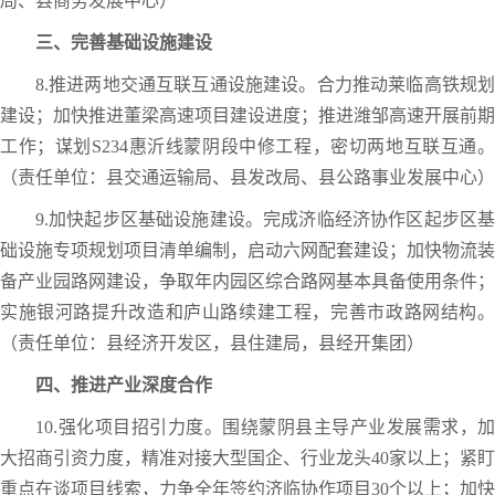
局、县商务发展中心）
三、完善基础设施建设
8.推进两地交通互联互通设施建设。合力推动莱临高铁规划
建设；加快推进董梁高速项目建设进度；推进潍邹高速开展前期
工作；谋划S234惠沂线蒙阴段中修工程，密切两地互联互通。
（责任单位：县交通运输局、县发改局、县公路事业发展中心）
9.加快起步区基础设施建设。完成济临经济协作区起步区基
础设施专项规划项目清单编制，启动六网配套建设；加快物流装
备产业园路网建设，争取年内园区综合路网基本具备使用条件；
实施银河路提升改造和庐山路续建工程，完善市政路网结构。
（责任单位：县经济开发区，县住建局，县经开集团）
四、推进产业深度合作
10.强化项目招引力度。围绕蒙阴县主导产业发展需求，加
大招商引资力度，精准对接大型国企、行业龙头40家以上；紧盯
重点在谈项目线索，力争全年签约济临协作项目30个以上；加快