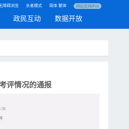
无障碍浏览
长者模式
简体
繁体
政民互动
数据开放
作考评情况的通报
-31
开