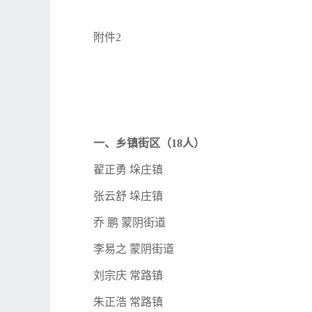
附件2
一、乡镇街区（18人）
翟正勇 垛庄镇
张云舒 垛庄镇
乔 鹏 蒙阴街道
李易之 蒙阴街道
刘宗庆 常路镇
朱正浩 常路镇