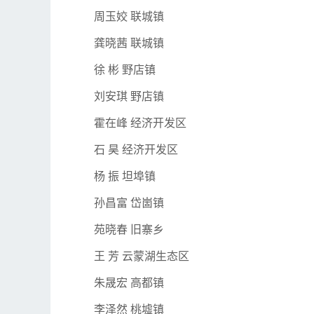
周玉姣 联城镇
龚晓茜 联城镇
徐 彬 野店镇
刘安琪 野店镇
霍在峰 经济开发区
石 昊 经济开发区
杨 振 坦埠镇
孙昌富 岱崮镇
苑晓春 旧寨乡
王 芳 云蒙湖生态区
朱晟宏 高都镇
李泽然 桃墟镇