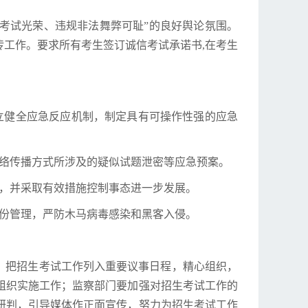
考试光荣、违规非法舞弊可耻”的良好舆论氛围。
传工作。要求所有考生签订诚信考试承诺书,在考生
立健全应急反应机制，制定具有可操作性强的应急
网络传播方式所涉及的疑似试题泄密等应急预案。
组，并采取有效措施控制事态进一步发展。
备份管理，严防木马病毒感染和黑客入侵。
，把招生考试工作列入重要议事日程，精心组织，
组织实施工作；监察部门要加强对招生考试工作的
研判，引导媒体作正面宣传，努力为招生考试工作