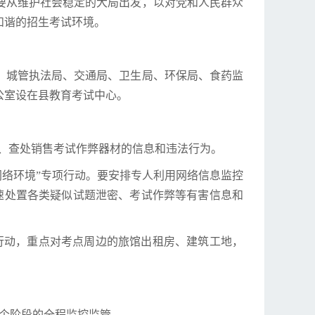
要从维护社会稳定的大局出发，以对党和人民群众
和谐的招生考试环境。
、城管执法局、交通局、卫生局、环保局、食药监
公室设在县教育考试中心。
现、查处销售考试作弊器材的信息和违法行为。
网络环境”专项行动。要安排专人利用网络信息监控
速处置各类疑似试题泄密、考试作弊等有害信息和
行动，重点对考点周边的旅馆出租房、建筑工地，
个阶段的全程监控监管。