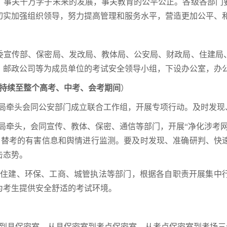
，事关千万学子未来的发展，事关教育的公平公正。各级各部门
切实加强组织领导，努力提高管理和服务水平，营造更加公平、
委宣传部、保密局、发改局、教体局、公安局、财政局、住建局
、邮政公司等为成员单位的考试安全领导小组，下设办公室，办
始持续至整个高考、中考、会考期间
）
商局牵头会同公安部门成立联合工作组，开展专项行动。及时发
安局牵头，会同宣传、教体、保密、通信等部门，开展“净化涉考
、替考的有害信息和舆情进行监测。要及时发现、准确研判、快
击态势。
安、住建、环保、工商、城管执法等部门，根据各自职责开展集中
为考生提供安全舒适的考试环境。
室到县保密室、从县保密室到考点保密室、从考点保密室到考场三