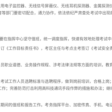
使用电子监控器、无线信号屏蔽仪、无线耳机探测器、金属探测
育等部门要密切配合，通力协作，依法依纪严肃查处考试中出现
员要在指挥中心坚守值班，统一调度指挥，快速有效地处理考试中
签订《工作目标责任书》，考区主任与考点主考签订《考试安全
人员职业道德、业务操作规程、涉考法律法规等方面的培训，教
他考试工作人员选聘标准与选聘程序，做到岗前培训，合格上岗
工作；完善防范打击利用高科技通讯手段作弊的措施和办法；继
。
试期间的值班和报告工作。考务指挥平台、加密传真、手机、电话