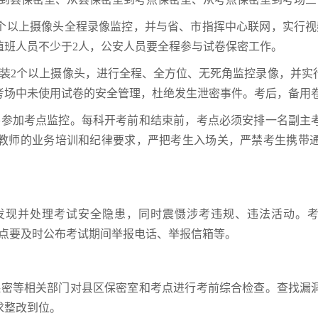
2个以上摄像头全程录像监控，并与省、市指挥中心联网，实行视
值班人员不少于2人，公安人员要全程参与试卷保密工作。
安装2个以上摄像头，进行全程、全方位、无死角监控录像，并实
考场中未使用试卷的安全管理，杜绝发生泄密事件。考后，备用
要参加考点监控。每科开考前和结束前，考点必须安排一名副主
教师的业务培训和纪律要求，严把考生入场关，严禁考生携带
现并处理考试安全隐患，同时震慑涉考违规、违法活动。考试期
v.cn。各考点要及时公布考试期间举报电话、举报信箱等。
保密等相关部门对县区保密室和考点进行考前综合检查。查找漏
求整改到位。