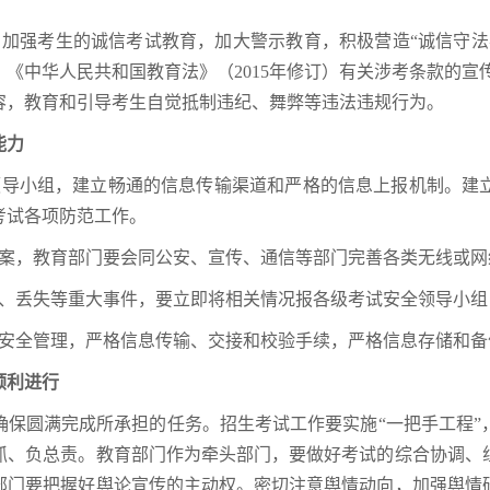
，加强考生的诚信考试教育，加大警示教育，积极营造“诚信守法
、《中华人民共和国教育法》（2015年修订）有关涉考条款的宣
容，教育和引导考生自觉抵制违纪、舞弊等违法违规行为。
能力
领导小组，建立畅通的信息传输渠道和严格的信息上报机制。建
考试各项防范工作。
预案，教育部门要会同公安、宣传、通信等部门完善各类无线或
密、丢失等重大事件，要立即将相关情况报各级考试安全领导小
的安全管理，严格信息传输、交接和校验手续，严格信息存储和
顺利进行
确保圆满完成所承担的任务。招生考试工作要实施“一把手工程”
抓、负总责。教育部门作为牵头部门，要做好考试的综合协调、
部门要把握好舆论宣传的主动权。密切注意舆情动向，加强舆情