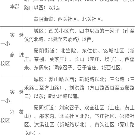
本部
路口以西）以北。
蒙阴街道：西关社区、北关社区。
城区：西关小区东、四中以西的干河子（南至
实验
汶河北路、北延至云蒙路）以西。
一小
蒙阴街道：北竺院、东住佛、铭城社区（新
商城
庄、茶棚、莫家庄）、长山（完庄、墁子）、西儒
校区
来、东儒来；谭家召子、召子官庄、城西社区。
城区：蒙山路以西；新城路以北；三公路（三
禾路口至方山路）、刘洪路（方山路西首至云蒙路
实验
口）以东；新北环路以南。
一小
蒙阴街道：刘家召子、双全社区（上庄、黄土
兴蒙
山）、邵家沟、北关社区北部，下庄社区、兴隆社
校区
区、汶溪社区（新城路以北）、黄沟社区（蒙山路
以西）。