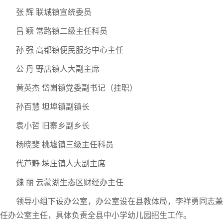
张 辉 联城镇宣统委员
吕 颖 常路镇二级主任科员
孙 强 高都镇便民服务中心主任
公 丹 野店镇人大副主席
黄英杰 岱崮镇党委副书记（挂职）
孙百慧 坦埠镇副镇长
袁小哲 旧寨乡副乡长
杨晓斐 桃墟镇三级主任科员
代芦静 垛庄镇人大副主席
魏 丽 云蒙湖生态区财经办主任
领导小组下设办公室，办公室设在县教体局，李祥勇同志兼
任办公室主任，具体负责全县中小学幼儿园招生工作。