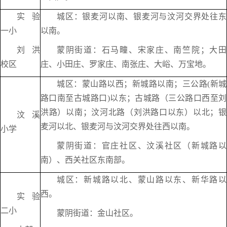
实验
城区：银麦河以南、银麦河与汶河交界处往东
一小
以南。
刘洪
蒙阴街道：石马疃、宋家庄、南竺院；大田
校区
庄、小田庄、罗家庄、南张庄、大峪、万宝地。
城区：蒙山路以西；新城路以南；三公路(新城
路口南至古城路口)以东；古城路（三公路口西至刘
洪路）以南；汶河北路（刘洪路口以东）以北；银
汶溪
麦河以北、银麦河与汶河交界处往西以南。
小学
蒙阴街道：官庄社区、汶溪社区（新城路以
南）、西关社区东南部。
城区：新城路以北、蒙山路以东、新华路以
西。
实验
二小
蒙阴街道：金山社区。