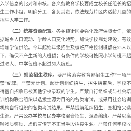
入学信息的比对和审核。各义务教育学校要成立校长任组长的招
生工作小组，明确分工，各负其责，依法规范片区内适龄儿童的
招生入学工作。
（二）统筹资源配置。
各乡镇街区要强化政府保障责任，依
据城乡人口流动、学龄人口变化趋势，加快学校规划建设，有效
增加学位供给。今年起始年级招生及编班严格控制班额在55人以
下，确保不产生新的大班额；有条件的学校可按照小学每班不超
过45人、中学每班不超过50人编班。
（三）规范招生秩序。
要严格落实教育部招生工作“十项
禁”纪律。严禁无计划、超计划组织招生，招生结束后，学校不
得擅自招收已被其他学校录取的学生。严禁自行组织或与社会培
训机构联合组织以选拔生源为目的的各类考试，或采用社会培训
机构自行组织的各类考试结果。严禁提前组织招生，变相掐尖选
生源。严禁公办学校与民办学校混合招生、混合编班。严禁以高
额物质奖励、虚假宣传等不正当手段招揽生源。严禁任何学校收