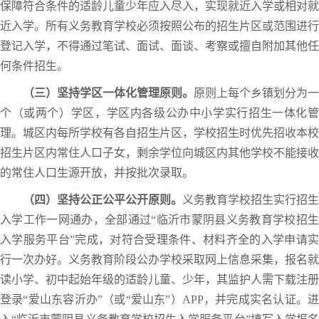
保障符合条件的适龄儿童少年应入尽入，实现就近入学或相对就
近入学。所有义务教育学校必须按照公布的招生片区或范围进行
登记入学，不得通过笔试、面试、面谈、考察或擅自附加其他任
何条件招生。
（三）坚持学区一体化管理原则。
原则上每个乡镇划分为一
个（或两个）学区，学区内各级公办中小学实行招生一体化管
理。城区内每所学校有各自招生片区，学校招生时优先招收本校
招生片区内常住人口子女，剩余学位向城区内其他学校不能接收
的常住人口生源开放，并按批次录取。
（四）坚持公正公平公开原则。
义务教育学校招生实行招生
入学工作一网通办，全部通过“临沂市蒙阴县义务教育学校招生
入学服务平台”完成，对符合受理条件、材料齐全的入学申请实
行一次办好。义务教育阶段公办学校采取网上信息采集，报名就
读小学、初中起始年级的适龄儿童、少年，其监护人需下载注册
登录“爱山东容沂办”（或“爱山东”）APP，并完成实名认证。进