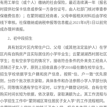
有用工单位（或个人）缴纳的社会保险，最近连续满一年（报名
时提供社保卡信息或参保一方身份证号，由人社部门核对审查参
保缴费信息）；在蒙阴城区经商者，父母申报相关材料后由学校
线下审核。社保缴纳或纳税申报等信息截止2021年8月1日以前完
成办理并填报。
2、初中段招生
具有划定片区内常住户口、父母（或其他法定监护人）在学
区内有自购房产且实际居住的小学毕业生；云蒙湖湖西村居社区
学生；在有空余学位的情况下，接收符合条件的外来务工经商人
员随迁子女入学，原则上招收县直小学2016级在籍在校毕业生。
招生学校依据学生户籍和房产信息，按照“住、户一致”优先原
则，分四个批次依次录取，具体条件和办法参照小学入学部分执
行。同等情况遇有学位不足时，以学生户籍登记时间、自有住宅
购买时间长短为依据，依次录取，录取满额为止。其工作流程与
小学招生工作中“蒙阴城区常住居民子女入学”的工作流程相同。