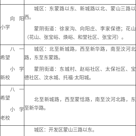
城区：东蒙路以东、新城路以北、蒙山三路以
西。
向阳
小学
蒙阴街道：徐家沟、向阳庄、李家保德；花山
（花山、张宝峪、焕峪、和堂社区、张宝河）。
八一
城区：北至新城路，西至新华路，南至汶河北
希望
路，东至东蒙路。
小学
蒙阴街道：东城村、赵峪社区、太保社区、宝
新校
德社区、汶水城、托福·太阳城。
八一
希望
北至新城路，西至蒙恬路，南至汶河北路，东
至新华路。
小学
老校
城区：开发区蒙山三路以东。