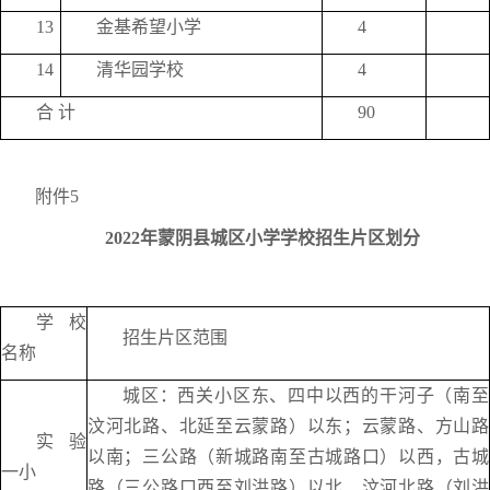
13
金基希望小学
4
14
清华园学校
4
合 计
90
附件5
2022年蒙阴县城区小学学校招生片区划分
学校
招生片区范围
名称
城区：西关小区东、四中以西的干河子（南至
汶河北路、北延至云蒙路）以东；云蒙路、方山路
实验
以南；三公路（新城路南至古城路口）以西，古城
一小
路（三公路口西至刘洪路）以北、汶河北路（刘洪