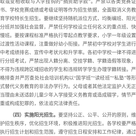
取或变相收取与入学挂钩的“捐资助学款”。严禁以各类竞赛证
书、学校竞赛成绩或考级证明等作为招生依据，全面取消义务教
育学校特长生招生。要继续坚持随机派位方式，均衡编班、阳光
分班并加强社会监督，严禁任何学校设立任何名义的重点班、快
慢班。要按课程标准严格执行零起点教学要求，小学一年级设置
过渡性活动课程，注重做好幼小衔接。严禁初中学校对学生进行
中考成绩排名、宣传中考状元和升学率。各初中学校一律不得进
行分班考试，严禁出现人籍分离、空挂学籍、学籍造假等现象，
不得为违规跨区域招收的学生和违规转学学生办理学籍转接。严
格排查并严厉查处社会培训机构以“国学班”“读经班”“私塾”等形
式替代义务教育的非法办学行为。父母或者其他法定监护人无正
当理由未送适龄儿童少年入学接受义务教育或造成辍学，情节严
重或构成犯罪的，依法追究法律责任。
（四）实施阳光招生。
要坚持公正、公平、公开的原则，维
护招生秩序，优化招生环境，积极推进阳光招生。各学校要严格
执行招生计划和招生范围，遵守招生日程安排和工作纪律，通过