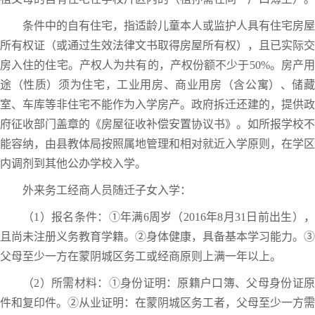
条件中的自有住宅，指适龄儿童本人或监护人具有住宅房屋
所有权证（或通过生效法律文书取得房屋所有权），且已实际交
房入住的住宅。产权人为共有的，产权份额不少于50%。房产用
途（性质）须为住宅，工业用房、商业用房（含公寓）、储藏
室、车库等非住宅不能作为入学房产。政府拆迁还建的，提供政
府征收部门盖章的《房屋征收补偿安置协议书》。如所报学校不
能容纳，由县教体局按照属地管理和相对就近入学原则，在学区
内调剂到其他公办学校入学。
外来务工经商人员随迁子女入学：
（1）报名条件：①年满6周岁（2016年8月31日前出生），
且尚未注册义务教育学籍。②身体健康，具备基本学习能力。③
父母至少一方在蒙阴城区务工或经商原则上满一年以上。
（2）所需材料：①身份证明：原籍户口簿、父母身份证原
件和复印件。②从业证明：在蒙阴城区务工者，父母至少一方需