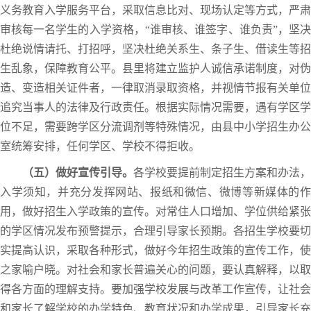
义务教育入学服务平台，采取信息比对、现场认定等方式，严肃
审核每一名学生的入学资格，“谁审核、谁签字、谁负责”，坚决
杜绝说情请托、打招呼，坚决杜绝关系生、条子生、借读生等招
生乱象，保障教育公平。县里将建立监护人诚信承诺制度，对伪
造、变造相关证件者，一律取消录取资格，并视情节报有关单位
追究当事人的法律及行政责任。根据实际情况需要，遇有学区学
位不足，需要跨学区分流调剂等特殊情况，由县中小学招生办公
室统筹安排，任何学区、学校不得拒收。
（五）做好宣传引导。
各学校要提前制定招生方案和办法，
入学须知，并充分发挥网站、报纸和微信、微博等新媒体的作
用，做好招生入学政策的宣传。对常住人口增加、学位供给紧张
的学区情况发布预警提示，合理引导家长预期。各招生学校要切
实提高认识，采取各种形式，做好今年招生政策的宣传工作，使
之家喻户晓。对社会和家长普遍关心的问题，要认真解释，以取
得各方面的理解支持。要加强学校发展与改革工作宣传，让社会
和家长了解学校的办学特色、教育状况和办学成果，引导家长充