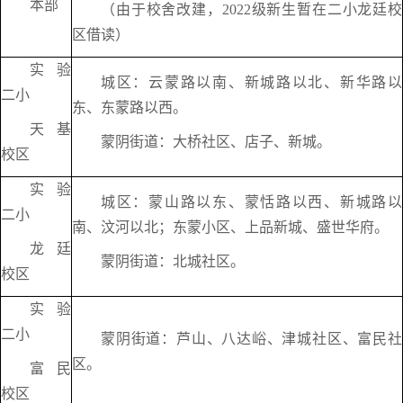
本部
（由于校舍改建，2022级新生暂在二小龙廷校
区借读）
实验
城区：云蒙路以南、新城路以北、新华路以
二小
东、东蒙路以西。
天基
蒙阴街道：大桥社区、店子、新城。
校区
实验
城区：蒙山路以东、蒙恬路以西、新城路以
二小
南、汶河以北；东蒙小区、上品新城、盛世华府。
龙廷
蒙阴街道：北城社区。
校区
实验
二小
蒙阴街道：芦山、八达峪、津城社区、富民社
区。
富民
校区