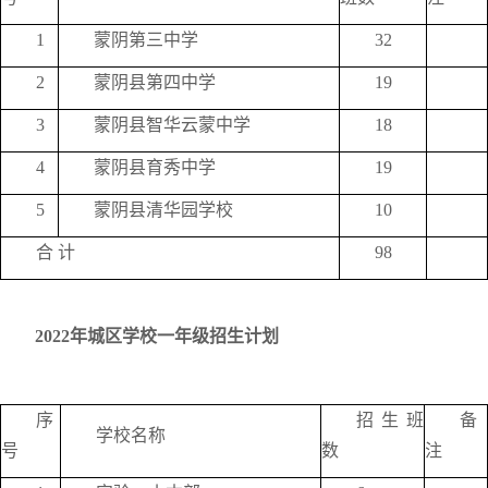
1
蒙阴第三中学
32
2
蒙阴县第四中学
19
3
蒙阴县智华云蒙中学
18
4
蒙阴县育秀中学
19
5
蒙阴县清华园学校
10
合 计
98
2022年城区学校一年级招生计划
序
招生班
备
学校名称
号
数
注