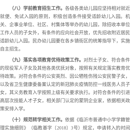
（八）学前教育招生工作。
各级各类幼儿园应坚持相对就近
就便、免试入园的原则，积极创造条件接受适龄幼儿入园。机
关、企事业单位、社区、村集体等举办的幼儿园，除招收本单位
工作人员的子女外，有条件的应向社会开放，优先招收附近居民
适龄幼儿入园。民办幼儿园要在各乡镇街区的统筹指导下，实施
自主招生。
（九）落实各项教育优待政策工作。
对烈士子女、符合条件
的现役军人子女及其他各类优抚对象，按照有关规定落实教育优
待政策。对符合条件的公安英烈、因公牺牲伤残公安民警子女，
以及省卫生健康委备案认定的新冠肺炎疫情防控一线医务人员子
女，其义务教育入学按照上级有关要求执行。对符合条件的引进
高层次技能人才子女，相关部门认定的蒙阴企业家，依据相关政
策安排入学。
（十）规范转学相关工作。
依据《临沂市普通中小学学籍管
理实施细则》（临教基字〔2018〕3号）规定，申请转入的时间