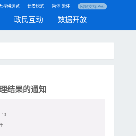
无障碍浏览
长者模式
简体
繁体
政民互动
数据开放
理结果的通知
-13
开