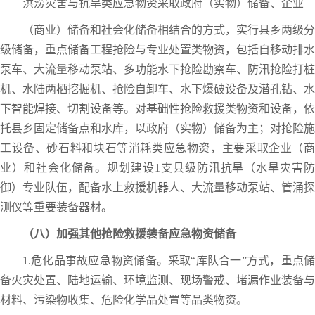
洪涝灾害与抗旱类应急物资采取政府（实物）储备、企业
（商业）储备和社会化储备相结合的方式，实行县乡两级分
级储备，重点储备工程抢险与专业处置类物资，包括自移动排水
泵车、大流量移动泵站、多功能水下抢险勘察车、防汛抢险打桩
机、水陆两栖挖掘机、抢险自卸车、水下爆破设备及潜孔钻、水
下智能焊接、切割设备等。对基础性抢险救援类物资和设备，依
托县乡固定储备点和水库，以政府（实物）储备为主；对抢险施
工设备、砂石料和块石等消耗类应急物资，主要采取企业（商
业）和社会化储备。规划建设1支县级防汛抗旱（水旱灾害防
御）专业队伍，配备水上救援机器人、大流量移动泵站、管涌探
测仪等重要装备器材。
（八）加强其他抢险救援装备应急物资储备
1.危化品事故应急物资储备。采取“库队合一”方式，重点储
备火灾处置、陆地运输、环境监测、现场警戒、堵漏作业装备与
材料、污染物收集、危险化学品处置等品类物资。