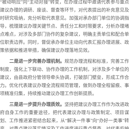
“被动响应”向“主动对接”转变，在办理过程中邀请代表参与重点
建议办理的调研、座谈、督查等环节，对代表提出的补充意见及
时研究吸纳，充分听取代表意见。加强对承办部门单位的协调指
导，梳理建议办理关键节点、责任分工和时限要求，分析办理堵
点难点，对涉及多部门协作的复杂建议，明确主责单位和配合单
位职责边界。同时，督促承办单位主动向代表汇报办理进展、政
策依据和推进举措，确保建议办理落地见效。
二是进一步
完善办理机制
。
规范办理流程和标准，完善工作
制度，强化上下联动、协作办理的工作机制，对涉及多个单位的
建议，由县政府分管领导牵头协调，打破部门壁垒，形成工作合
力。优化代表建议办理全流程规范管理，做到办理全程留痕、事
项精准归集，持续推动建议办理工作创新提质。
三是进一步提升办理质效。
坚持把建议办理工作作为改进政
府自身工作的重要途径，把代表建议办理与政策制定、项目谋
划、工作推进紧密结合起来，从“解决一件事”向“办好一类事”转
变。对重点建议落实情况及工作进度进行重点督查，对代表反映