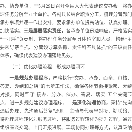
办、协办单位，于5月29日召开全县人大代表建议交办会，将办
理任务分解至71个单位。各副县长结合职责分工，梳理分管部门
承办事项并逐一作出安排，要求承办单位提高站位、认真办理、
加快落实。
三是层层落实责任，
各承办单位迅速响应，严格落实
“一把手”负责制，将办理任务分解至具体科室和人员，构建“主
要领导亲自抓、分管领导牵头抓、责任科室具体抓”的三级责任
体系，确保代表建议办理落地见效。
（二）优化办理流程，形成办理闭环
一是规范办理程序，
严格执行“交办、承办、面商、审核
答复、办结和总结”的七步工作法，确保各环节衔接紧密、无缝
对接。同时严守“接办、分办、催办、答复、落实”五个关键节
点，进一步规范建议办理程序。
二是深化沟通协商，
秉持“先
通后办理、先沟通后答复”原则，主动与代表早对接、勤联络，
将办理过程转化为服务过程、将服务过程转化为提升过程，通过
组织座谈交流、上门汇报进展、现场协同办理等方式，认真吸纳