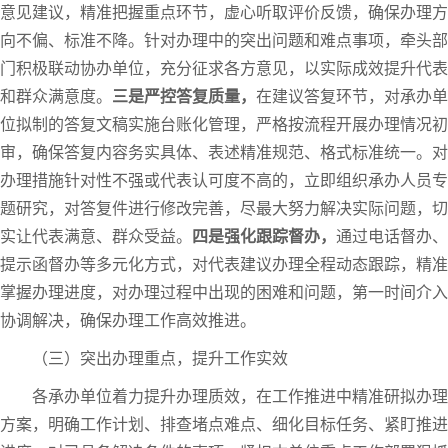
意见建议，精准把握重点环节，虚心听取评价反馈，确保办理方
向不偏、标准不降。针对办理中的突出问题和难点事项，牵头部
门积极联动协办单位，充分征求各方意见，以实际成效提升代表
和群众满意度。
三是严控答复质量，
在建议答复环节，对承办单
位拟制的答复文稿实施台账化管理，严格按流程开展办理情况初
审，确保答复内容务实具体、表述精准规范、格式标准统一。对
办理措施针对性不强或代表认可度不高的，立即组织承办人员专
题研究，对答复件进行修改完善，尽最大努力解决实际问题，切
实让代表满意、群众受益。
四是强化跟踪督办，
通过电话督办、
提示函督办等多元化方式，对代表建议办理全程动态跟踪，精准
掌握办理进度，对办理过程中出现的困难和问题，第一时间介入
协调解决，确保办理工作高效推进。
（三）突出办理重点，提升工作实效
各承办单位着力提升办理质效，在工作推进中精准研拟办理
方案，明确工作计划、排查堵点难点、细化目标任务、紧盯推进