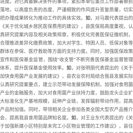
进度。对已具备解决条件的事项，紧扣本单位重点工作部署狠抓
落地，以高度负责的态度、严谨细致的作风提升答复质量，切实
把办理成果转化为推动工作的具体实效。
如
，对马震代表提出的
《关于优化城乡居民医保费用的建议》，县医保局高度重视，认
真研究提案内容及相关政策规章，积极优化完善医保征缴机制，
合理推进差异化缴费政策，加大对学生、特困人员、低保对象等
群体在参保、医疗救助等方面的支持力度。同时，加强医保政策
宣传和医保基金监管，围绕“收支管”不断完善医保基金监督管理
体系，提升医保基金使用效率。
如
，对张明丽代表提出的《关于
加快食用菌产业发展的建议》，县农业农村局结合我县发展实际
认真研究提案要点，建立示范带动发展保障机制，加强对食用菌
产业的金融服务，加大对食用菌产业扶持力度，鼓励龙头企业扩
大标准化生产基地规模，延伸产业链，发挥辐射带动作用，提高
产品附加值。同时，带领相关企业参加各类全国大型农产品推介
会，提高我县食用菌品牌知名度。
如
，对王业东代表提出的《关
于加强新建小区特别是未完工小区物业管理的工作建议》，县住