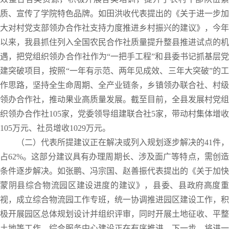
质、宣传了学院特色品牌。如田洪收代表提出的《关于进一步加
大对村党支部领办合作社支持力度推进乡村振兴的建议》，今年
以来，我县抓住列入全国农民合作社质量提升整县推进试点的机
遇，把党组织领办合作社作为“一把手工程”和县委书记抓基层党
建突破项目，按照“一年有示范、两年见成效、三年大突破”的工
作思路，坚持全生命周期、全产业链条，乡镇领办联合社、村级
领办合作社，推动果业高质量发展。截至目前，全县发展村党组
织领办合作社105家，党委领导组建联合社5家，带动村集体增收
105万元、社员增收1029万元。
（二）代表所提建议正在解决或列入规划逐步解决的41件，
占62%。这部分建议具有办理周期长、涉及面广等特点，需创造
条件逐步解决。如张鹏、冯宗国、赵善振代表提出的《关于加快
蒙阴县综合物流园区建设进度的建议》，县委、县政府高度重
视，成立综合物流园工作专班，统一协调推进园区建设工作，积
极开展园区总体规划设计并组织评审，同时开展土地征收、平整
土地等工作，综合服务中心建设正在有序推进。下一步，将进一