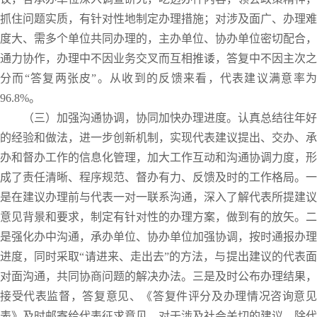
抓住问题实质，有针对性地制定办理措施；对涉及面广、办理难
度大、需多个单位共同办理的，主办单位、协办单位密切配合，
通力协作，办理中不因业务交叉而互相推诿，答复中不因主次之
分而“答复两张皮”。从收到的反馈来看，代表建议满意率为
96.8%。
（三）加强沟通协调，协同加快办理进度。认真总结往年好
的经验和做法，进一步创新机制，实现代表建议提出、交办、承
办和督办工作的信息化管理，加大工作互动和沟通协调力度，形
成了责任清晰、程序规范、督办有力、反馈及时的工作格局。一
是在建议办理前与代表一对一联系沟通，深入了解代表所提建议
意见背景和要求，制定有针对性的办理方案，做到有的放矢。二
是强化办中沟通，承办单位、协办单位加强协调，按时通报办理
进度，同时采取“请进来、走出去”的方法，与提出建议的代表面
对面沟通，共同协商问题的解决办法。三是及时公布办理结果，
接受代表监督，答复意见、《答复件评分及办理情况咨询意见
表》及时邮寄给代表征求意见。对于涉及社会关切的建议，除代