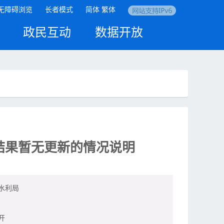
无障碍浏览
长者模式
简体
繁体
政民互动
数据开放
结果暂无更新的情况说明
水利局
开