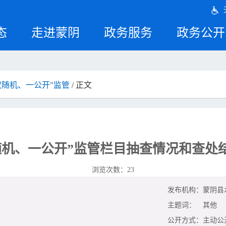
态
走进蒙阴
政务服务
政务公开
双随机、一公开”监管
/ 正文
随机、一公开”监管栏目抽查情况和查处
浏览次数：
23
发布机构：
蒙阴县
主题词：
其他
公开方式：
主动公