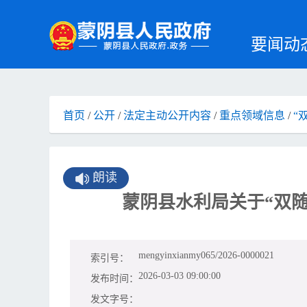
要闻动
首页
/
公开
/
法定主动公开内容
/
重点领域信息
/
“
朗读
蒙阴县水利局关于“双
mengyinxianmy065/2026-0000021
索引号：
2026-03-03 09:00:00
发布时间：
发文字号：