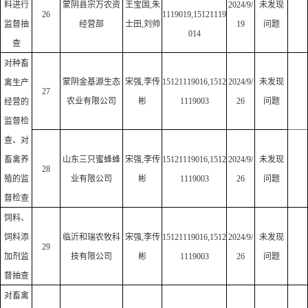
料进行
蒙阴县宗万农资
王宝国,朱
2024/9/
未发现
26
1119019,15121119
监督抽
经营部
士田,刘帅
19
问题
014
查
对种畜
蒙阴金基源生态
宋强,李传
15121119016,1512
2024/9/
未发现
禽生产
27
农业有限公司
彬
1119003
26
问题
经营的
监督检
查、对
畜禽养
山东三只蜜蜂蜂
宋强,李传
15121119016,1512
2024/9/
未发现
28
殖的监
业有限公司
彬
1119003
26
问题
督检查
饲料、
饲料添
临沂和瑞农牧科
宋强,李传
15121119016,1512
2024/9/
未发现
29
加剂监
技有限公司
彬
1119003
26
问题
督抽查
对畜禽