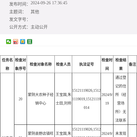
2024-09-26 17:36:45
发布时间：
主题词：
其他
发文字号：
公开方式：
主动公开
任务名
检查对
检查时
检查结
检查对象名称
检查人员
执法证号
备注
称
象序号
间
果
通过登
记的住
15121119026,1512
蒙阴大农种子经
王宝国,朱
2024/9/
所（经
20
1119019,15121119
销中心
士田,刘帅
19
营场
014
所）无
法联系
15121119026,1512
蒙阴县野店镇旺
王宝国,朱
2024/9/
未发现