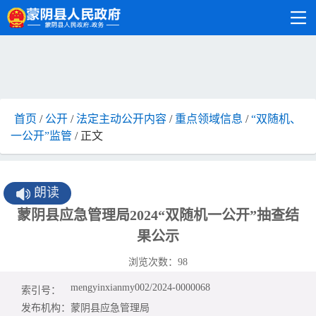
首页
/
公开
/
法定主动公开内容
/
重点领域信息
/
“双随机、
一公开”监管
/ 正文
朗读
蒙阴县应急管理局2024“双随机一公开”抽查结
果公示
浏览次数：
98
mengyinxianmy002/2024-0000068
索引号：
发布机构：
蒙阴县应急管理局