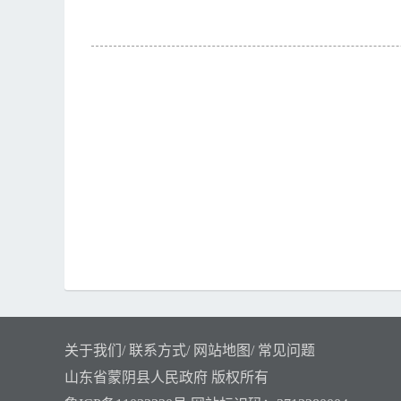
关于我们
/
联系方式
/
网站地图
/
常见问题
山东省蒙阴县人民政府 版权所有