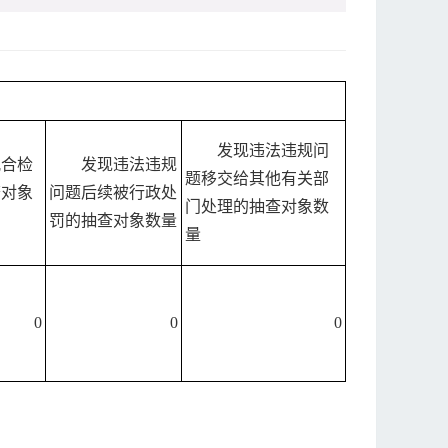
发现违法违规问
配合检
发现违法违规
题移交给其他有关部
查对象
问题后续被行政处
门处理的抽查对象数
罚的抽查对象数量
量
0
0
0