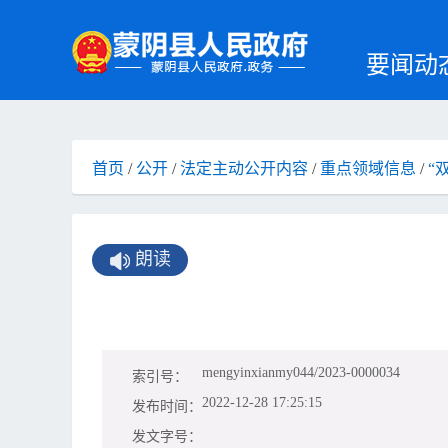
要闻动
首页
/
公开
/
法定主动公开内容
/
重点领域信息
/
“
朗读
mengyinxianmy044/2023-0000034
索引号：
2022-12-28 17:25:15
发布时间：
发文字号：