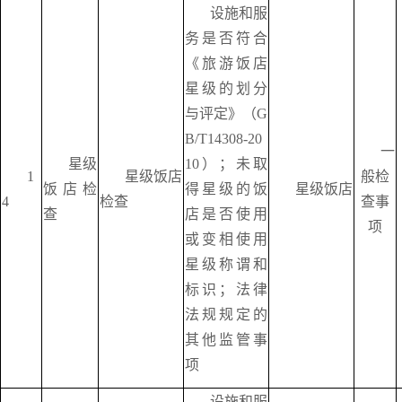
设施和服
务是否符合
《旅游饭店
星级的划分
与评定》（
G
B/T14308-20
一
星级
10）；未取
1
星级饭店
般检
饭店检
得星级的饭
星级饭店
4
检查
查事
查
店是否使用
项
或变相使用
星级称谓和
标识；法律
法规规定的
其他监管事
项
设施和服