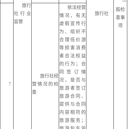
一
旅行
依法经营
般检
社行业
旅行社
情况，有无
查事
监管
虚假宣传行
项
为、组织不
合理低价游
等损害消费
者合法权益
的行为；合
同签订情
旅行社经
况，是否与
7
营情况的检
旅游者签订
查
旅游合同、
提供与合同
内容相符的
旅游服务；
旅游包车监