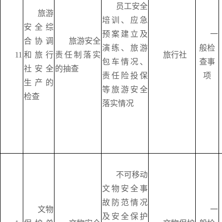
员工安全
旅游
培训、应急
安全综
预案建立及
一
合协调
旅游安全
演练、旅游
般检
11
和旅行
责任制落实
旅行社
包车情况、
查事
社安全
的抽查
责任险投保
项
生产的
等旅游安全
检查
落实情况
不可移动
文物安全事
故防范情况
文物
一
及安全保护