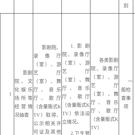
别
1.影剧
影剧院、
院、录像厅
录像厅
各类影剧
（室）、游
（室）、游
院、录像厅
艺厅
影剧
艺厅
（室）、游
（室）、舞
院、文
（室）、舞
一
艺厅
厅、音乐
化娱乐
厅、音乐
般检
1
（室）、舞
厅、歌厅
场所等
厅、歌厅
查事
厅、音乐
（含量贩式K
经营情
（含量贩式
K
项
厅、歌厅
TV）依法设
况抽查
TV）取得、
（含量贩式
K
立情况。
公示相关许
TV）
可证及其他
2.卫生管