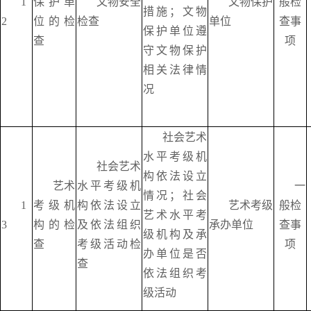
1
保护单
文物安全
文物保护
般检
措施；文物
2
位的检
检查
单位
查事
保护单位遵
查
项
守文物保护
相关法律情
况
社会艺术
水平考级机
社会艺术
构依法设立
艺术
水平考级机
一
情况；社会
1
考级机
构依法设立
艺术考级
般检
艺术水平考
3
构的检
及依法组织
承办单位
查事
级机构及承
查
考级活动检
项
办单位是否
查
依法组织考
级活动