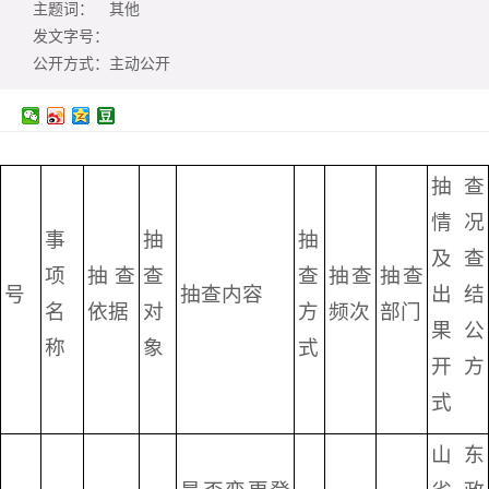
主题词：
其他
发文字号：
公开方式：
主动公开
抽查
情况
事
抽
抽
及查
项
抽查
查
查
抽查
抽查
号
抽查内容
出结
名
依据
对
方
频次
部门
果公
称
象
式
开方
式
山东