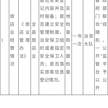
是否变更登
省政
记内容并及
实
府部
旅
时报备；是
地
门联
店
《旅
全
否建立安全
检
合“双
业
店业
县
管理制度，
查
随
一年
治安
1
经
管理
旅
治安保卫组
和
机、
一次
大队
营
办
店
织或者指定
书
一公
情
法》
业
安全保卫人
面
开”监
况
员；是否落
检
管平
实旅客信息
查
台予
登记情况。
以公
开