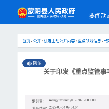
要闻动
首页
/
公开
/
法定主动公开内容
/
重点领域信息
/
“
朗读
关于印发《重点监管事项
mengyinxianmy012/2025-0000005
索引号：
2025-03-04 09:54:04
发布时间：