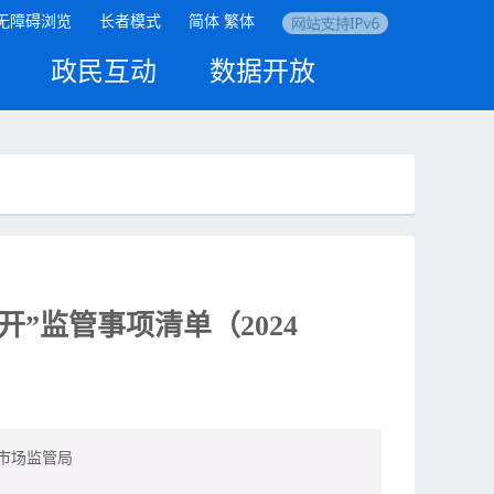
无障碍浏览
长者模式
简体
繁体
政民互动
数据开放
”监管事项清单（2024
市场监管局