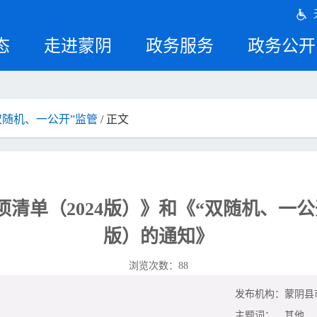
态
走进蒙阴
政务服务
政务公开
双随机、一公开”监管
/ 正文
清单（2024版）》和《“双随机、一公开
版）的通知》
浏览次数：
88
发布机构：
蒙阴县
主题词：
其他