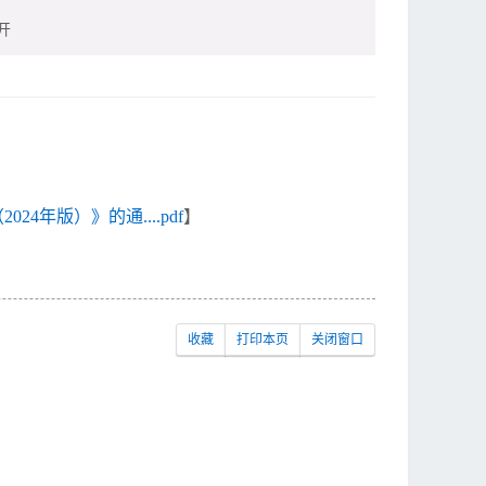
开
年版）》的通....pdf
】
收藏
打印本页
关闭窗口