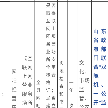
是否
取得
互联
网上
山东
网服
省政
务营
府部
业场
门联
《互
所安
文
实
合“双
联网
全审
地
化、
网
核合
随
上网
检
市场
吧
全
格
一
机、
营业
查
监
经
县
证；
年
一公
服务
和
1
管、
营
网
是否
一
书
开”监
场所
吧
建立
次
公安
情