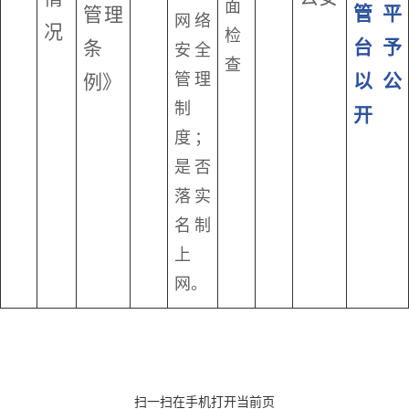
面
管平
管理
网络
况
检
台予
条
安全
查
管理
以公
例》
制
开
度；
是否
落实
名制
上
网。
扫一扫在手机打开当前页