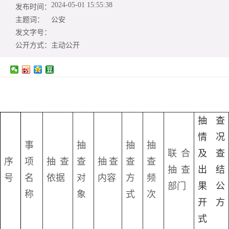
2024-05-01 15:55:38
发布时间：
主题词：
公安
发文字号：
公开方式：
主动公开
抽查
情况
事
抽
抽
抽
联合
及查
序
项
抽查
查
抽查
查
查
抽查
出结
号
名
依据
对
内容
方
频
部门
果公
称
象
式
次
开方
式