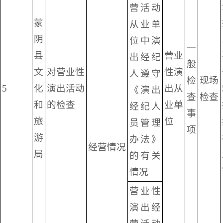
营活动
蒙
从业单
阴
位中演
一
县
营业
出经纪
般
文
对营业性
性演
人遵守
检
现场
5
化
演出活动
出从
《演出
查
检查
和
的检查
业单
经纪人
事
旅
位
员管理
项
游
办法》
经营情况
局
的有关
情况
营业性
演出经