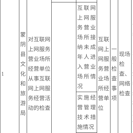
互联网
上网服
务营业
蒙
场所接
对互联网
互联
阴
纳未成
上网服务
网上
一
县
现场
年人进
营业场所
网服
般
文
检
入营业
经营单位
务营
检
1
化
查、
场所情
从事互联
业场
查
和
网络
况
网上网服
所经
事
旅
检查
实施经
务经营活
营单
项
游
营管理
动的检查
位
局
技术措
施情况