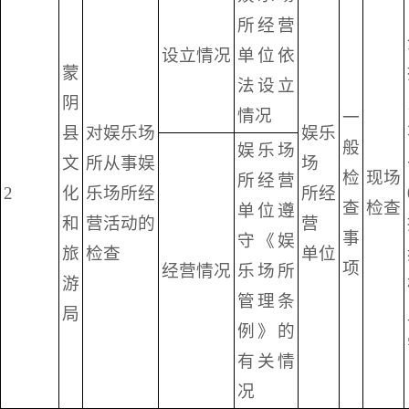
所经营
设立情况
单位依
蒙
法设立
阴
情况
一
县
对娱乐场
娱乐
般
娱乐场
文
所从事娱
场
检
现场
所经营
2
化
乐场所经
所经
查
检查
单位遵
和
营活动的
营
事
守《娱
旅
检查
单位
项
经营情况
乐场所
游
管理条
局
例》的
有关情
况