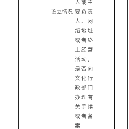
人或主
设立情况
要负责
人、网
络地址
或者终
止经营
活动，
是否向
文化行
政部门
办理有
关手续
或者备
案