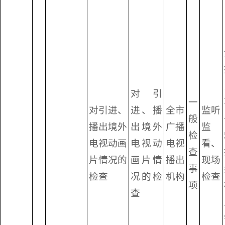
对引
一
对引进、
进、播
全市
监听
般
播出境外
出境外
广播
监
检
电视动画
电视动
电视
看、
查
片情况的
画片情
播出
现场
事
检查
况的检
机构
检查
项
查