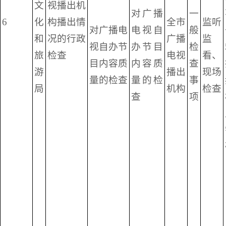
文
视播出机
对广播
一
6
化
构播出情
全市
监听
对广播电
电视自
般
和
况的行政
广播
监
视自办节
办节目
检
旅
检查
电视
看、
目内容质
内容质
查
游
播出
现场
量的检查
量的检
事
局
机构
检查
查
项