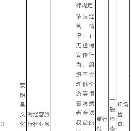
律规定
依法经
营情
况，有
无虚假
宣传行
为、组
织不合
理低价
蒙
游等损
阴
一
害消费
县
现场
般
者合法
文
对经营旅
检
旅行
检
权益的
3
化
行社业务
查、
社
查