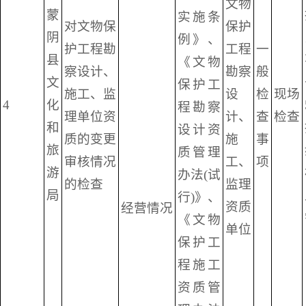
文物
蒙
实施条
对文物保
保护
阴
例》、
护工程勘
工程
一
县
《文物
察设计、
勘察
般
文
保护工
施工、监
设
检
现场
4
化
程勘察
理单位资
计、
查
检查
和
设计资
质的变更
施
事
旅
质管理
审核情况
工、
项
游
办法(试
的检查
监理
局
行)》、
资质
经营情况
《文物
单位
保护工
程施工
资质管