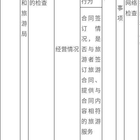
行为
和
的检查
网络
事
旅
检查
合同签
项
游
订情
局
况，是
经营情况
否与旅
游者签
订旅游
合同、
提供与
合同内
容相符
的旅游
服务