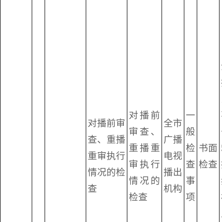
对播前
一
对播前审
全市
审查、
般
查、重播
广播
重播重
检
书面
重审执行
电视
审执行
查
检查
情况的检
播出
情况的
事
查
机构
检查
项