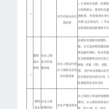
1
.
计划用水检查，检查取
计划取用水，是否存在
1
施检查，检查取用
水
单
对
节约用水的行
并保
证
正常运行；
3.
政
检查
否按规定建设和使用节
检查有无损毁河道堤防、
施、水文监测和测量设施
等设施的情形；有
无
非管
蒙阴
对
水工程
扰
河
道管理单位的正常工
县水
安全的
监
对
水工程运行和
放牧、开渠、打井、
挖窖
利局
督检查
水
工
程安全活动
源、
进行考古发掘以
及开
2
的行
政检查
安全
保
护区
内进行打井、
危害堤防安全的活动
水土保持工作组织管理情
蒙阴
对
水土保
情况；水土保持后续设
对
生产建设项目
县水
持情况
的
取、弃土
(渣、石、
矸石、