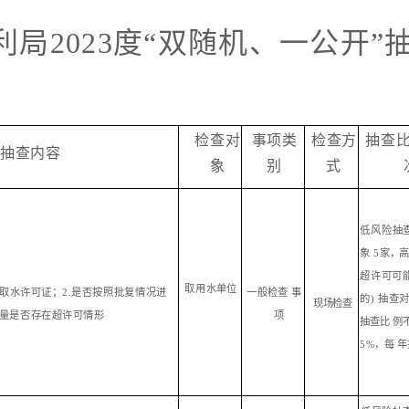
利局
2023度
“双随机、一公开”
检
查对
事项类
检
查方
抽查
抽
查内容
象
别
式
低
风险抽
象
5
家，高
超许可可
取
用水单位
取水许可证；2.是否按
照
批复情况进
一
般检查
事
的
) 抽查
现
场检查
水量是否存
在超许可情形
项
抽查比
例
5%，
每
年