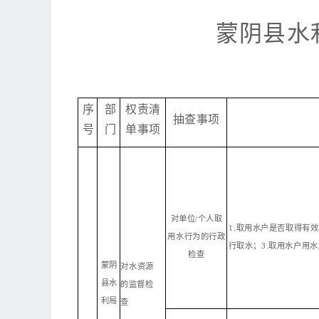
蒙阴县水
序
部
权责清
抽
查事项
号
门
单事项
对单位
/个人取
1
.取用水户是否取得有效
用
水
行为的行政
行取水；
3.取用水户用
检查
蒙阴
对
水资源
县水
的监督
检
利局
查