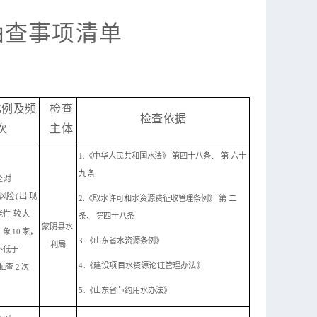
抽查事项清单
比例及频
检
查
检
查依据
次
主体
1.《中
华人民共和国水法》
第四十八条、
第
六
十
九条
查对
风险
( 出
现
2.《取水许可和水资源费征收管理条例》
第
二
能性
较
大
条
、
第四十八条
蒙阴县水
对
象
10 家，
3.
《山东省水资源条例》
利局
不低于
4.《建设项目水资源论证管理办
法
》
抽查
2 次
5.《山东省节约用水办
法》