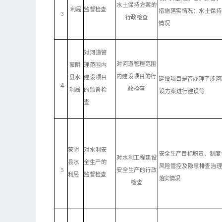
水
土
保持方案的
利局
监督检查
措
施落实情况；水土保持
3
行政
检查
情况
对
河道管
对
河道管理范围
蒙阴
理范围
内
内
建
设项目的行
县水
建设项目
建
设
项目是否办理了涉河
４
政检
查
利局
的
监
督检
设方案进行建设等
查
蒙阴
对
水利安
安
全生产目标职责、制度
对
水利工程建设
县水
全生产
的
风险管控及隐患排查治
5
安
全
生产的行政
利局
监督检查
落实情况
检查