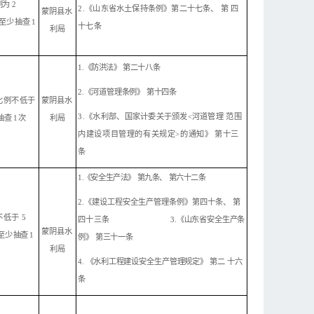
例为
2
2
.
《山东省水土保持条例》第二十七条、
第
四
蒙阴县水
至少
抽
查
1
十七条
利局
1.《防洪法》 第二十八
条
2.
《
河道管理条例》
第十四条
比例不
低于
蒙阴县水
3
.《水利部、国家计委关于颁发<河道管理
范围
抽
查
1 次
利局
内建设项目管理的有关规定
>的通知
》
第
十三
条
1.
《安全生产法》
第九条、
第六十二条
2.《建
设工程安全生产管理条例》第四十条、
第
不低于
5
四十三条
3.《山东
省
安全生产条
蒙阴县水
至少
抽查
1
例》
第三十一条
利局
4. 《水利
工
程建设安全生产管理规定》
第二
十六
条