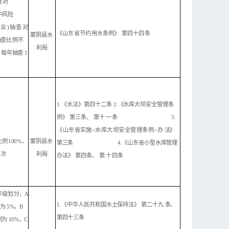
查对
中风险
行业
)抽查
对
《山东省
节约用水条例》
第四十四条
蒙阴县水
抽查
比
例不
利局
每年抽查
1
1.《水法》第四十二
条
2.《水库大
坝安全管理条
例》
第三条、
第十
一
条
3.
《山东省实施<水库大坝安全管理条例>
办
法
》
比例
1
00%，
蒙阴县水
第三条
4.《山东省
小型水库管理
次
利局
办法》
第四条、
第
十四条
等级
划
分
，
A
1.《
中华人民共和国水土保持法》
第二十九
条
、
例为
5
%，B
第四十三条
例为
10%，C