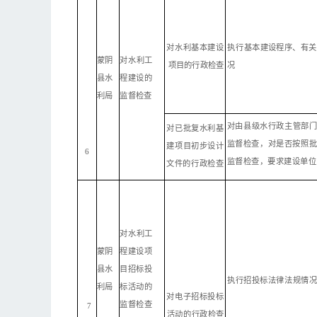
对
水利基本建设
执
行
基本建设程序、有关
蒙阴
对
水利工
项
目的行政检查
况
县水
程建设
的
利局
监督检查
对
由
县
级水行政主管部
对
已批复水利基
监督检查，对是否按照
建
项
目初步设计
6
监督检查，要求建设
单位
文件
的
行政检查
对
水利工
程建设
项
蒙阴
目招标投
县水
执
行招投标法律法规情
标活动的
利局
对
电子招标投标
监督检查
7
活
动
的行政检查