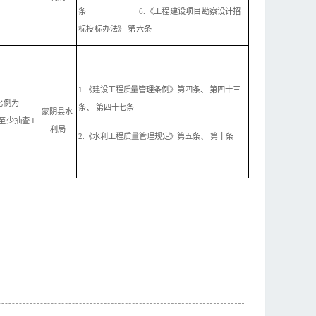
条
6.《工
程
建设项目勘察设计招
标投标办法》
第六条
1.《建设工程质量管理
条例》第四条、
第四十三
比例为
条、
第四十
七条
蒙阴县水
至少
抽查
1
利局
2.
《水利工程质量管理规定》第五条、
第十
条