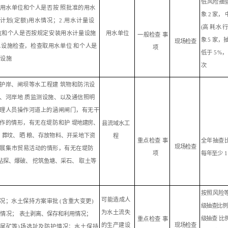
低
风险抽
用水单位和个人是否按
照
批准的用水
象
2
家，
超计划
(定
额
)用水情况；2.用水计量设
(高
耗水
用水单
位
位和个人是否按规定安装用水计量设施
一
般检查
事
象
5 家，
现
场检查
节水设施检查，检查取用水单位
和
个人是
项
低于
5%，
水设施
次
护岸、闸坝等水工程
建
筑物和防汛设
、河岸
地
质监测设施、以及通信照明
理人员操作河道上的涵闸闸门，有无干
作的情形，有无在堤防和
护
堤地建房、
县流域水工
、
葬坟、
晒
粮、存放物
料
、开采地下资
程
重点检查
事
全
年抽查
现
场检查
展集市贸易活动的情形，有无在堤防
项
每年至少 1
钻探、爆破、
挖筑鱼塘、采石、
取
土等
按照风险
可
能造成人
况；水土保持方案审
批
(含重大变更)
级抽查比
为
水土流失
计情况
；
表土
剥离、保存和利用情况；
级抽查
比
重点检查
事
的
生
产建设
现
场检查
尾矿等
)场选址及防护情况；水土保持