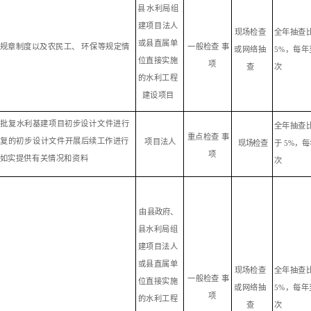
县
水
利
局
组
建项
目
法人
全
年抽查
现
场检查
或
县
直
属
单
规章制度以及农民工、
环
保等规定情
一般检查
事
5
%，每年
或网络
抽
位直接实
施
项
次
查
的水利工程
建设项目
门批复水利基建项目初步
设
计文件进行
全
年抽查
重点检
查
事
批复的初步
设
计
文件开展后续工作进行
项
目法人
现
场检查
于
5%，
项
如实提供有关情况和资料
次
由
县
政府、
县
水
利
局
组
建项
目
法人
或
县
直
属
单
现
场检查
全
年抽查
况
一般检查
事
位直接实
施
或网络
抽
5
%，每年
项
的水利工程
查
次