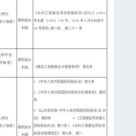
《
水利工程建设项目管理规定
(试行)》
(1995
比例为
蒙阴县水
年水建〔1995〕128 号，2016 年
8
月水利部
令
至少
抽查
1
利局
48 号修改) 第八条、 第二十一
条
比例不
低
蒙阴县水
每年抽
查
1
《
建设工程勘察设计管理条例》
第五条
利局
1.《中华人民共和国招标投标法》第七
条
2.《中
华
人民共和国招标投标法实施条例》
第四
条
3.《山东省实施<中华人民共和国招标投
标
法
>
办
法
》
第四条
4.《工程建设项目施工
比例为
招标投标办法》第六条
5.《水
利
工程建设项目招
至少
抽查
1
蒙阴县水
标投标管理规定》
第七条、
第八
利局