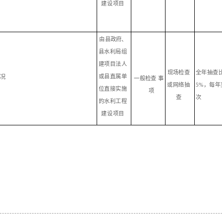
建设项目
由
县
政府、
县
水
利
局
组
建项
目
法人
现
场检查
全
年抽查
或
县
直
属
单
情况
一般检查
事
或网络
抽
5
%，每年
位直接实
施
项
查
次
的水利工程
建设项目