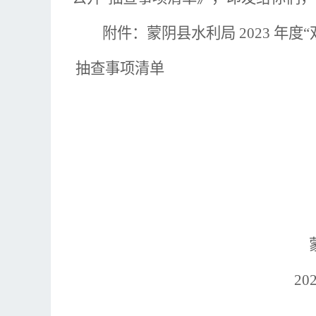
附件：
蒙阴县水利
局
2023 年
抽查
事项清单
蒙阴县水
20