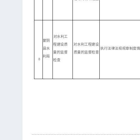
对水利工
蒙阴
程建设
质
对
水利工程建设
县水
执
行法律法规规章制度
量的监督
质
量
的监督检查
利局
8
检查