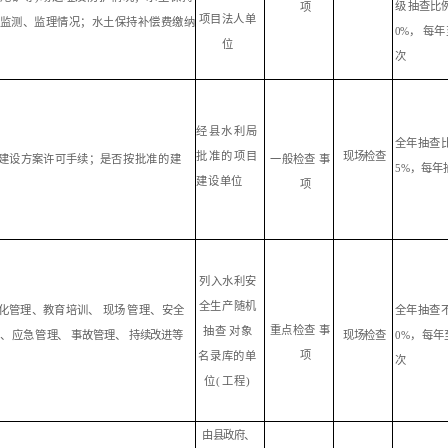
级
抽
查比
项
项目
法人
单
监测、监理情况；水土
保
持
补偿费缴纳
0%，
每年
位
次
经
县
水利
局
全年抽查
批准
的
项目
现
场检查
建设方案许可手续；是
否
按批准的建
一
般检查
事
5%，每年
建设单
位
项
列
入水利安
全
生产随机
化管理、教育培训、
现
场
管
理、安全
全年抽查
重点检查
事
抽查
对象
理、应急管
理、
事故
管理、
持续改进等
现
场检查
0%，每年
项
名录库的
单
次
位
(工程)
由
县
政府、