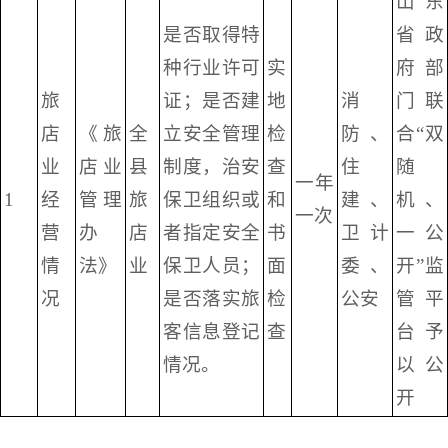
山东
是否取得特
省政
种行业许可
实
府部
旅
证；是否建
地
消
门联
店
《旅
全
立安全管理
检
防、
合“双
业
店业
县
制度，治安
查
住
随
一年
1
经
管理
旅
保卫组织或
和
建、
机、
一次
营
办
店
者指定安全
书
卫计
一公
情
法》
业
保卫人员；
面
委、
开”监
况
是否落实旅
检
公安
管平
客信息登记
查
台予
情况。
以公
开