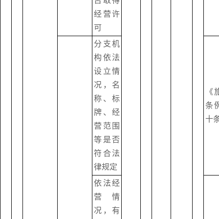
否取得
经营许
可
分支机
构依法
设立情
况，名
《
称、标
条
牌、经
十
营范围
等是否
符合法
律规定
依法经
营情
况，有