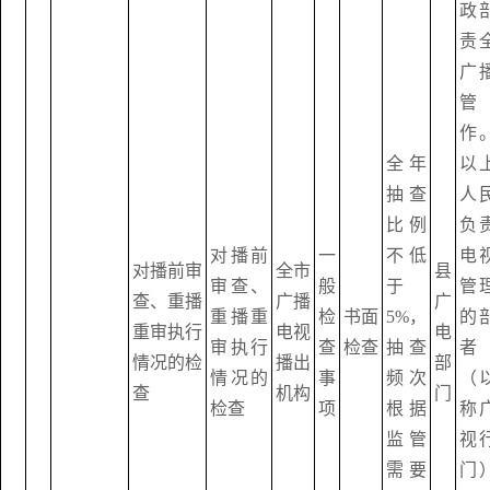
政
责
广
管
作
全年
以
抽查
人
比例
负
对播前
一
不低
电
对播前审
全市
县
审查、
般
于
管
查、重播
广播
广
重播重
检
书面
5%，
的
重审执行
电视
电
审执行
查
检查
抽查
者
情况的检
播出
部
情况的
事
频次
（
查
机构
门
检查
项
根据
称
监管
视
需要
门