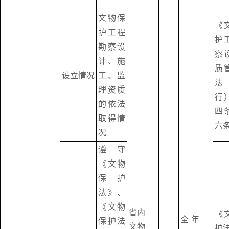
文物保
《
护工程
护
勘察设
察
计、施
质
设立情况
工、监
法
理资质
行
的依法
四
取得情
六
况
遵守
《文物
保护
法》、
《文物
省内
《
全年
保护法
文物
护