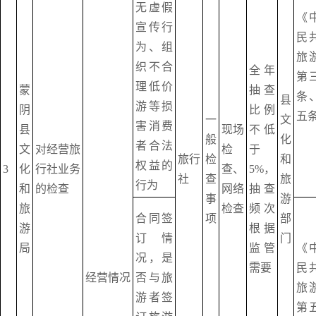
无虚假
《
宣传行
民
为、组
旅
织不合
全年
第
理低价
蒙
抽查
条
县
游等损
阴
比例
五
一
文
害消费
县
现场
不低
般
化
者合法
文
对经营旅
检
于
旅行
检
和
权益的
3
化
行社业务
查、
5%，
社
查
旅
行为
和
的检查
网络
抽查
事
游
旅
检查
频次
合同签
项
部
游
根据
订情
门
局
监管
《
况，是
需要
民
经营情况
否与旅
旅
游者签
第