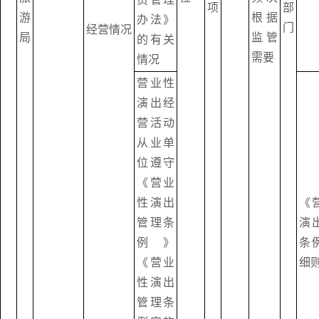
项
部
游
根据
办法》
门
经营情况
局
监管
的有关
需要
情况
营业性
演出经
营活动
从业单
位遵守
《营业
性演出
《
管理条
演
例》
条
《营业
细
性演出
管理条