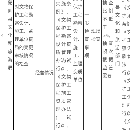
蒙
抽查
实施条
对文物保
保护
县
《
阴
比例
例》、
护工程勘
工程
一
文
护
县
不低
《文物
察设计、
勘察
般
化
条
文
于
保护工
施工、监
设
检
现场
和
《
4
化
5%，
程勘察
理单位资
计、
查
检查
旅
护
和
抽查
设计资
质的变更
施
事
游
察
旅
频次
质管理
审核情况
工、
项
部
质
游
根据
办法(试
的检查
监理
门
法
局
监管
行)》、
资质
经营情况
行)
需要
《文物
单位
《
保护工
护
程施工
工
资质管
理
理办法
行)
(试
《
行)》、
护