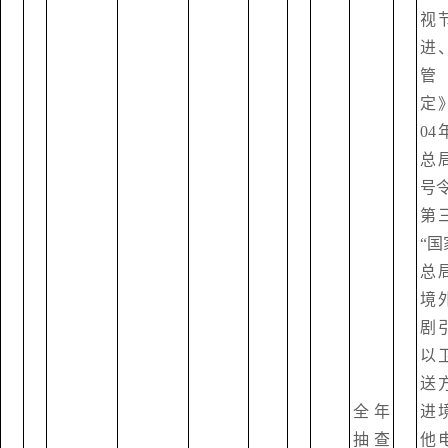
视
进
管
定
0
总
号
第
“
总
境
剧
以
送
全年
进
抽查
他