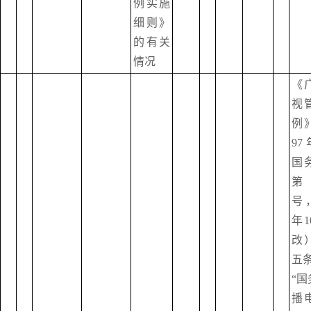
例实施
细则》
的有关
情况
《
视
例
9
国
第
号，
年
改
五
“
播