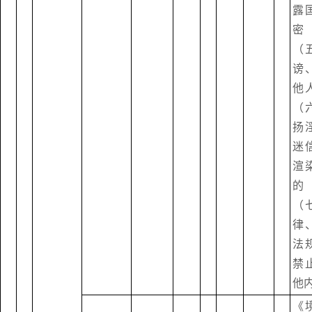
露
密
（
谤
他
（
扬
迷
渲
（
律
法
禁
他
《