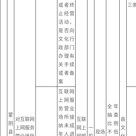
或者终
三
止经营
活动，
是否向
文化行
政部门
办理有
关手续
或者备
案
互联网
上网服
全年
务营业
蒙
抽查
场所接
对互联网
互联
县
阴
比例
纳未成
上网服务
网上
一
文
县
现场
不低
年人进