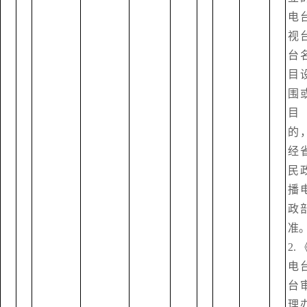
电
视
台
目
围
目
的
经
民
播
政
准。
2
电
台
理