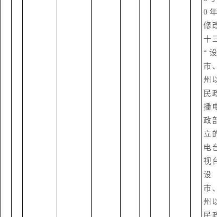
0
修
十
“
市
州
民
播
政
立
电
视
设
市
州
民