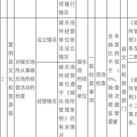
项履行
情况
娱乐场
《
所经营
所
全年
设立情况
单位依
例
蒙
抽查
法设立
条
县
阴
比例
情况
二
一
文
县
对娱乐场
娱乐
不低
般
化
娱乐场
文
所从事娱
场
于1
检
现场
和
所经营
2
化
乐场所经
所经
0%，
《
查
检查
旅
单位遵
和
营活动的
营
抽查
所
事
游
守《娱
旅
检查
单位
频次
例
项
部
经营情况
乐场所
游
根据
十
门
管理条
局
监管
第
例》的
需要
条
有关情
况