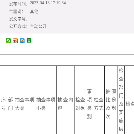
2023-04-13 17:19:34
发布时间：
主题词：
其他
发文字号：
公开方式：
主动公开
检
查
部
事
抽查
门
序
部
抽查事项
抽查事项
抽查内
检查
项
检查
比例
及
检
号
门
大类
小类
容
对象
类
方式
及频
实
别
次
施
层