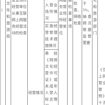
营业场所
网服
般
化
文
检
于
入营业
经营单位
务营
检
和
1
化
查、
5%，
场所情
从事互联
业场
查
旅
和
网络
抽查
况
网上网服
所经
事
游
旅
检查
频次
实施经
务经营活
营单
项
部
游
根据
营管理
动的检查
位
门
局
监管
技术措
需要
施情况
悬挂
《网络
文化经
《
营许可
上
证》或
营
未成年
管
经营情况
人禁入
例
标志情
十