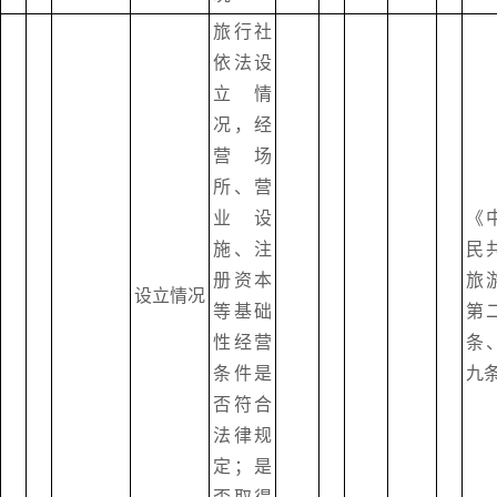
旅行社
依法设
立情
况，经
营场
所、营
业设
《
施、注
民
册资本
旅
设立情况
等基础
第
性经营
条
条件是
九
否符合
法律规
定；是