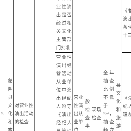
业性演
《
出是否
演
经过相
条
关文化
十
主管部
门批准
营业性
演出经
全年
营活动
蒙
抽查
从业单
县
阴
比例
位中演
一
文
县
营业
不低
出经纪
《
般
化
文
对营业性
性演
于
人遵守
纪
检
现场
和
5
化
演出活动
出从
5%，
《演出
理
查
检查
旅
和
的检查
业单
抽查
经纪人
事
游
旅
位
频次
员管理