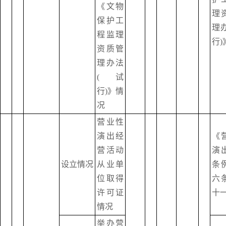
《文物
理
保护工
理
程监理
行)
资质管
理办法
(试
行)》情
况
营业性
演出经
《
营活动
演
设立情况
从业单
条
位取得
六
许可证
十
情况
举办营