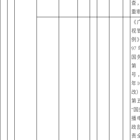
查
重审
《
视
例
9
国
第
号，
年
改
第
“
播
政
责