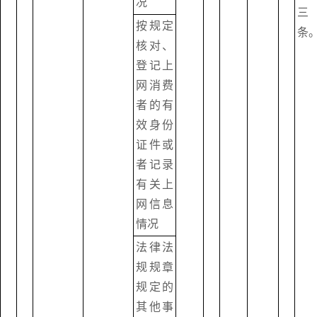
况
三
按规定
条
核对、
登记上
网消费
者的有
效身份
证件或
者记录
有关上
网信息
情况
法律法
规规章
规定的
其他事