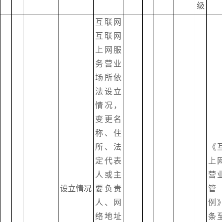
级
互联网
互联网
上网服
务营业
场所依
法设立
情况，
变更名
称、住
所、法
《
定代表
上
人或主
营
设立情况
要负责
管
人、网
例
络地址
条