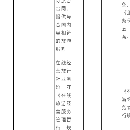
订旅游
条
合同、
《
提供与
条
合同内
五
容相符
条
的旅游
服务
在线经
营旅行
社业务
遵守
《
《在线
游
旅游经
务
营服务
行
管理暂
行规