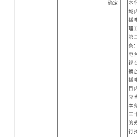
确定
本
域
播
理
第
条
电
视
播
播
目
应
本
三
的
行