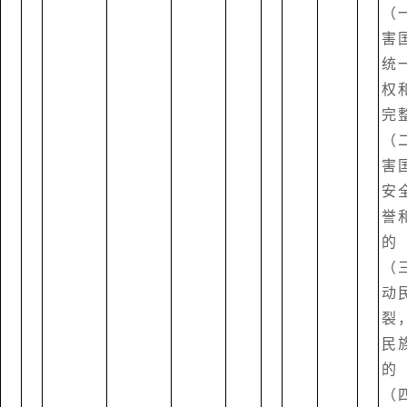
（
害
统
权
完
（
害
安
誉
（
动
裂
民
（