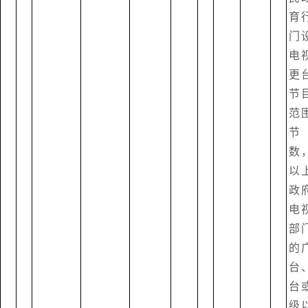
育
门
电
更
节
范
节
数
以
政
电
部
的
台
台
级