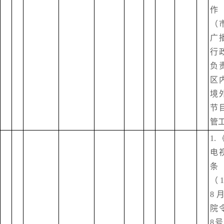
作
（
广
行
负
区
境
节
管
1
电
条
（1
8
院
8号