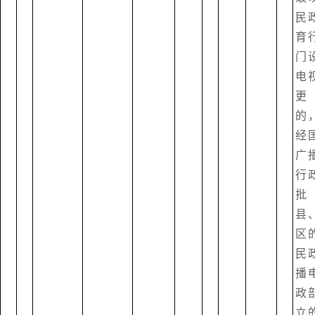
民
育
门
电
更
的
经
广
行
批
县
区
民
播
政
立