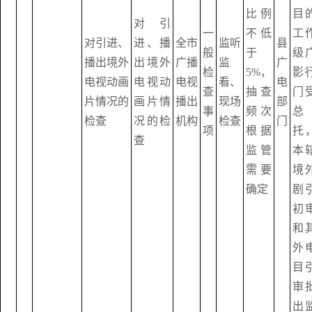
比例
目
对引
一
不低
工
对引进、
进、播
全市
监听
县
般
于
级
播出境外
出境外
广播
监
广
检
5%，
影
电视动画
电视动
电视
看、
电
查
抽查
门
片情况的
画片情
播出
现场
部
事
频次
总
检查
况的检
机构
检查
门
项
根据
托
查
监管
本
需要
境
确定
剧
初
和
外
目
审
出