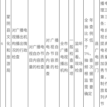
播
理
蒙
第
全年
阴
条
抽查
县
对广播电
电
比例
文
视播出机
视
对广播
一
不低
6
化
构播出情
全市
监听
县
提
对广播电
电视自
般
于
和
况的行政
广播
监
广
电
视自办节
办节目
检
5%，
旅
检查
电视
看、
电
质
目内容质
内容质
查
抽查
游
播出
现场
部
加
量的检查
量的检
事
频次
局
机构
检查
门
秀
查
项
根据
量
监管
制
需要
放
确定
列
节