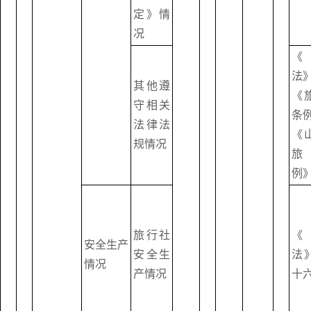
定》情
况
《
法
其他遵
《
守相关
条
法律法
《
规情况
旅
例
旅行社
《
安全生产
安全生
法
情况
产情况
十