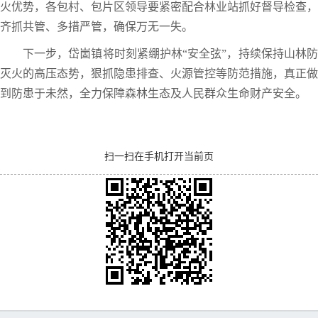
火优势，各包村、包片区领导要紧密配合林业站抓好督导检查，
齐抓共管、多措严管，确保万无一失。
下一步，岱崮镇将时刻紧绷护林“安全弦”，持续保持山林防
灭火的高压态势，狠抓隐患排查、火源管控等防范措施，真正做
到防患于未然，全力保障森林生态及人民群众生命财产安全。
扫一扫在手机打开当前页