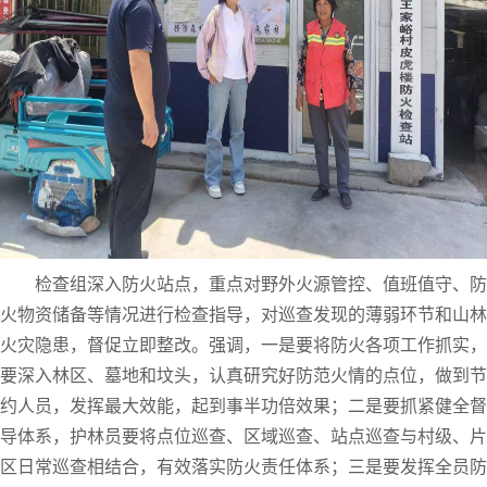
检查组深入防火站点，重点对野外火源管控、值班值守、防
火物资储备等情况进行检查指导，对巡查发现的薄弱环节和山林
火灾隐患，督促立即整改。强调，一是要将防火各项工作抓实，
要深入林区、墓地和坟头，认真研究好防范火情的点位，做到节
约人员，发挥最大效能，起到事半功倍效果；二是要抓紧健全督
导体系，护林员要将点位巡查、区域巡查、站点巡查与村级、片
区日常巡查相结合，有效落实防火责任体系；三是要发挥全员防