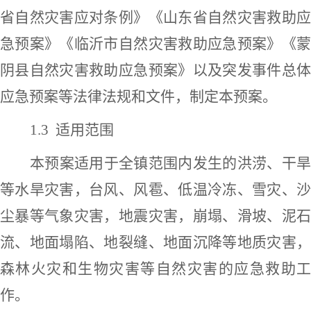
省
自然灾害
应对条例
》《
山东省
自然灾害
救助
急预案
》《
临沂市
自然灾害
救助
应急预案
》《
阴县
自然灾害
救助
应急预案》
以及突发事件总
应急预案
等法律法规和文件，制定本预案。
1.
3
适用范围
本预案适用于全
镇
范围内发生的洪涝、干
等水旱灾害，台风、风雹、低温冷冻、雪灾、沙
尘暴等气象灾害，地震灾害，崩塌、滑坡、泥石
流、地面塌陷、地裂缝、地面沉降等地质灾害，
森林火灾和生物灾害等自然灾害的应急救助工
作。