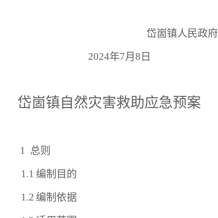
岱崮镇
人民政府
202
4
年
7
月
8
日
岱崮
镇
自然灾害救助
应急预案
1
总则
1.1
编制目的
1.2
编制依据