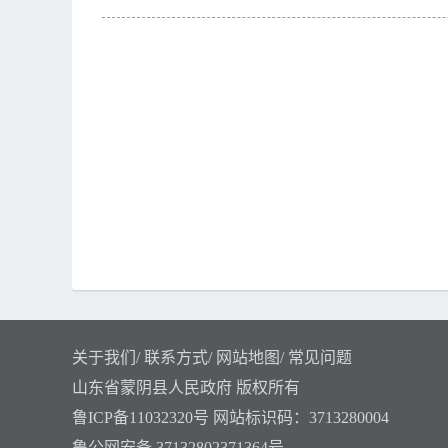
关于我们
/
联系方式
/
网站地图
/
常见问题
山东省蒙阴县人民政府 版权所有
鲁ICP备11032320号
网站标识码：3713280004
鲁公网安备 37132802371364号