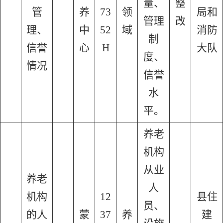
量、
整
管
养
73
领
局和
管理
改
理、
中
52
域
消防
制
信誉
心
H
大队
度、
情况
信誉
水
平。
养老
机构
从业
养老
人
机构
12
县住
员、
的人
蒙
37
养
建