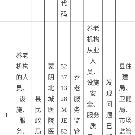
代
码
养老
机构
从业
养老
人
机构
蒙
52
县住
员、
的人
阴
37
养
建
设施
发
员、
北
13
老
局、
安
现
设
县
城
28
服
卫健
全、
问
施、
民
医
M
务
局、
1
服务
题
服
政
院
JE
监
市场
质
已
务、
局
医
82
管
监管