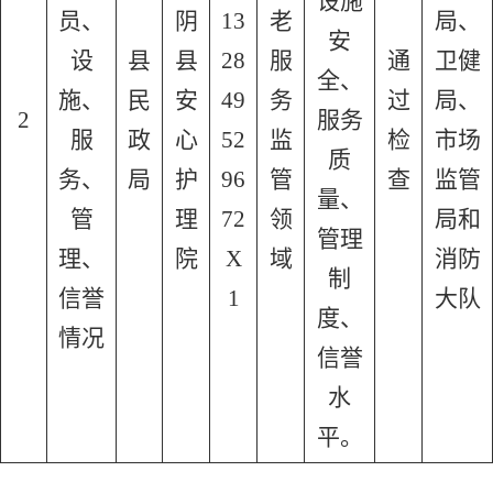
设施
员、
阴
13
老
局、
安
设
县
县
28
服
通
卫健
全、
施、
民
安
49
务
过
局、
2
服务
服
政
心
52
监
检
市场
质
务、
局
护
96
管
查
监管
量、
管
理
72
领
局和
管理
理、
院
X
域
消防
制
信誉
1
大队
度、
情况
信誉
水
平。