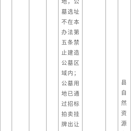
地，公
墓选址
不在本
办法第
五条禁
止建造
公墓区
域内；
县
公墓用
自
地已通
然
过招标
资
拍卖挂
源
牌出让