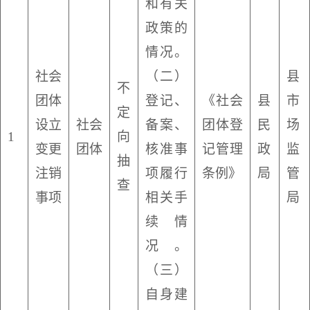
和有关
政策的
情况。
社会
（二）
县
不
团体
登记、
《社会
县
市
定
设立
社会
备案、
团体登
民
场
1
向
变更
团体
核准事
记管理
政
监
抽
注销
项履行
条例》
局
管
查
事项
相关手
局
续情
况。
（三）
自身建