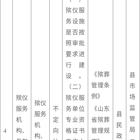
殡仪服
务设施
是否按
照审批
要求进
行建
《殡葬
县
设。
管理条
市
（二）
例》
场
殡仪
殡仪服
殡仪
监
服务
不
务单位
《山东
服务
县
管
机
定
专业资
省殡葬
机
民
局
4
构、
向
格证书
管理规
构、
政