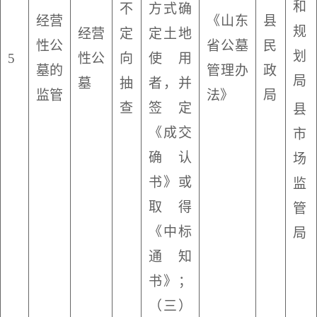
和
不
方式确
经营
《山东
县
规
经营
定
定土地
性公
省公墓
民
划
5
性公
向
使用
墓的
管理办
政
局
墓
抽
者，并
监管
法》
局
查
签定
县
《成交
市
确认
场
书》或
监
取得
管
《中标
局
通知
书》；
（三）