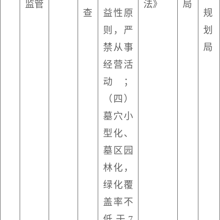
监管
法》
局
查
益性原
规
则，严
划
禁从事
局
经营活
动；
（四）
墓穴小
型化、
墓区园
林化，
绿化覆
盖率不
低于
7