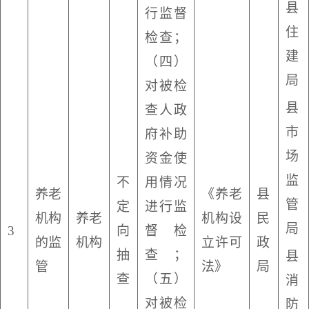
县
行监督
住
检查；
建
（四）
局
对被检
县
查人政
市
府补助
场
资金使
监
不
用情况
养老
《养老
县
管
定
进行监
机构
养老
机构设
民
局
3
向
督检
的监
机构
立许可
政
抽
查；
县
管
法》
局
查
（五）
消
对被检
防