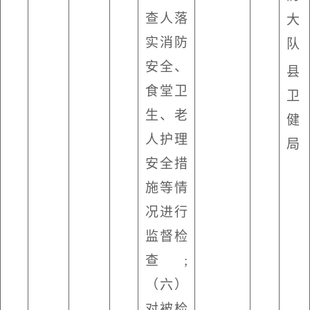
查人落
大
实消防
队
安全、
县
食堂卫
卫
生、老
健
人护理
局
安全措
施等情
况进行
监督检
查
;
（六）
对被检