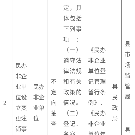
定，具
体包括
下列事
项：
县
（一）
《民办
市
遵守法
非企业
场
民办
律法规
单位登
监
非企
不
和有关
记管理
管
业单
民办
县
定
政策的
暂行条
局
位设
非企
民
2
向
情况。
例》、
立变
业单
政
抽
（二）
《民办
更注
位
局
查
登记、
非企业
销事
县
备案、
单位年