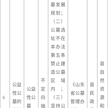
墓发展
规划；
（二）
公墓选
址不在
本办法
第五条
禁止建
县
造公墓
自
不
区域
然
公益
《山东
县
公益
定
内；
资
性公
省公墓
民
6
性公
向
（三）
源
墓的
管理办
政
墓
抽
坚持公
和