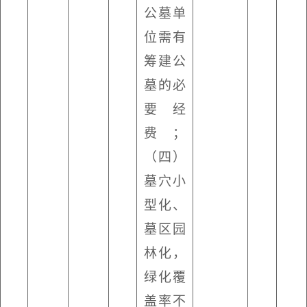
公墓单
位需有
筹建公
墓的必
要经
费；
（四）
墓穴小
型化、
墓区园
林化，
绿化覆
盖率不