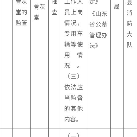
骨灰
抽
工作人
定》
县
骨灰
局
堂的
查
员上岗
消
《山东
堂
监管
情况，
防
省公墓
专用车
大
管理办
辆等使
队
法》
用情
况。
（三）
依法应
当监督
的其他
内容。
（一）