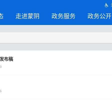
态
走进蒙阴
政务服务
政务公开
据发布稿
0
6